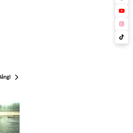
 BảngI