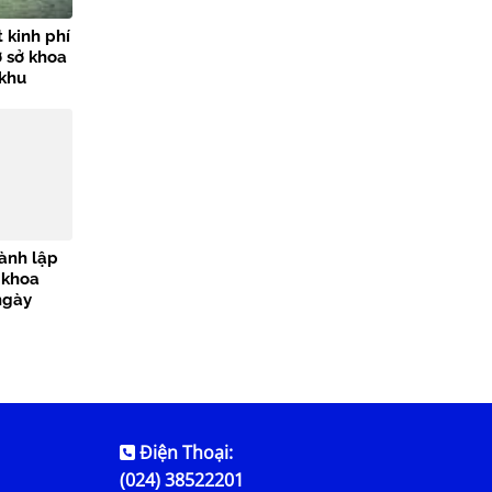
 kinh phí
ơ sở khoa
 khu
sông Đáy,
 GS.TS
Đại học
hành lập
 khoa
ngày
 học
Điện Thoại:
(024) 38522201