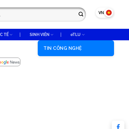
VN
EN
C TẾ
SINH VIÊN
eTLU
TIN CÔNG NGHỆ