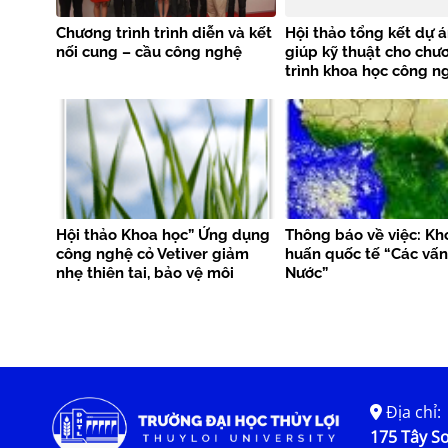
Chương trình trình diễn và kết
Hội thảo tổng kết dự á
nối cung – cầu công nghệ
giúp kỹ thuật cho chư
trình khoa học công n
phục vụ xây dựng đê b
công trình thuỷ lợi vù
sông ven biển
Hội thảo Khoa học” Ứng dụng
Thông báo về việc: Kh
công nghệ cỏ Vetiver giảm
huấn quốc tế “Các vấn
nhẹ thiên tai, bảo vệ môi
Nước”
trường”
Địa chỉ:
175 Tây Sơ