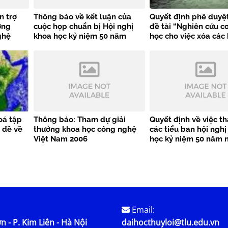
n trợ
Thông báo về kết luận của
Quyết định phê duyệt
ơng
cuộc họp chuẩn bị Hội nghị
đề tài “Nghiên cứu c
ghệ
khoa học kỷ niệm 50 năm
học cho việc xóa các
iển và
thành lập Trường Đại học
chậm lũ sông Hồng, 
ng cửa
Thủy lợi
sông Hoàng Long” do
Hà Văn Khối Trường 
Thủy lợi chủ nhiệm
oá tập
Thông báo: Tham dự giải
Quyết định về việc t
 đề về
thưởng khoa học công nghệ
các tiểu ban hội nghị
Việt Nam 2006
học kỷ niệm 50 năm 
thành lập Trường Đại
Thuỷ lợi
Email:
n - P. Kim Liên - Hà Nội
daihocthuyloi@tlu.edu.vn