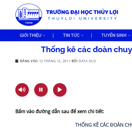
Bỏ
qua
nội
dung
GIỚI THIỆU
TIN TỨC
TUYỂN SINH
Thống kê các đoàn chuyê
ĐĂNG VÀO
12 THÁNG 12, 2011
BỞI
DATA OLD
Bấm vào đường dẫn sau để xem chi tiết:
THỐNG KÊ CÁC ĐOÀN CHU