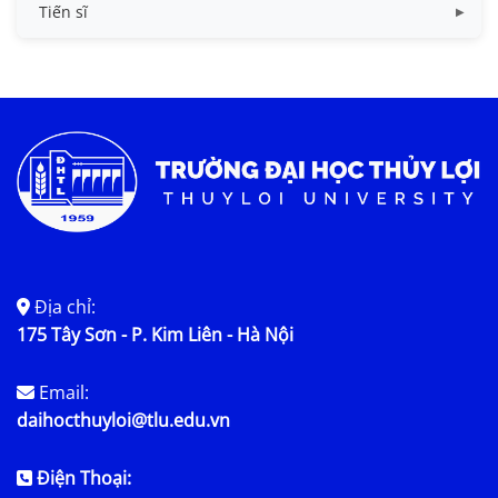
Quy chế, quy định ths
Tiến sĩ
Chương trình đào tạo
Quy chế, quy định
Thông tin luận án
Kế hoạch bảo vệ
Nội dung luận án
Địa chỉ:
175 Tây Sơn - P. Kim Liên - Hà Nội
Email:
daihocthuyloi@tlu.edu.vn
Điện Thoại: