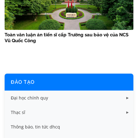
Toàn văn luận án tiến sĩ cấp Trường sau bảo vệ của NCS
Vũ Quốc Công
ĐÀO TẠO
Đại học chính quy
Các biểu mẫu
Thạc sĩ
Chuẩn đầu ra và chương trình đào tạo dhcq
Chương trình đào tạo thạc sĩ
Thông báo, tin tức dhcq
Quy chế, quy định