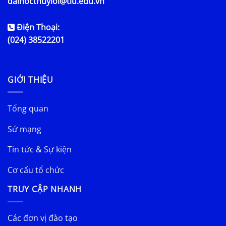
daihocthuyloi@tlu.edu.vn
Điện Thoại:
(024) 38522201
GIỚI THIỆU
Tổng quan
Sứ mạng
Tin tức & Sự kiện
Cơ cấu tổ chức
TRUY CẬP NHANH
Các đơn vị đào tạo