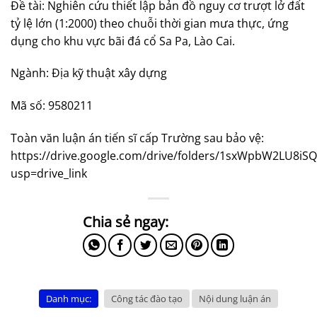
Đề tài: Nghiên cứu thiết lập bản đồ nguy cơ trượt lở đất
tỷ lệ lớn (1:2000) theo chuỗi thời gian mưa thực, ứng
dụng cho khu vực bãi đá cổ Sa Pa, Lào Cai.
Ngành: Địa kỹ thuật xây dựng
Mã số: 9580211
Toàn văn luận án tiến sĩ cấp Trường sau bảo vệ:
https://drive.google.com/drive/folders/1sxWpbW2LU8
usp=drive_link
Danh mục:
Công tác đào tạo
Nội dung luận án