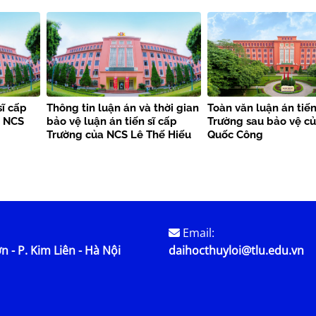
Thắng
sĩ cấp
Thông tin luận án và thời gian
Toàn văn luận án tiến
a NCS
bảo vệ luận án tiến sĩ cấp
Trường sau bảo vệ c
Trường của NCS Lê Thế Hiếu
Quốc Công
Email:
n - P. Kim Liên - Hà Nội
daihocthuyloi@tlu.edu.vn