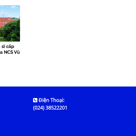
 sĩ cấp
ủa NCS Vũ
Điện Thoại:
(024) 38522201