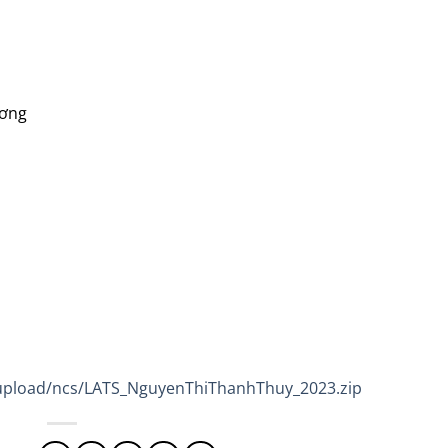
ương
3/upload/ncs/LATS_NguyenThiThanhThuy_2023.zip