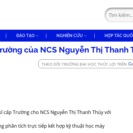
ĐÀO TẠO
NGHIÊN CỨU
HỢP TÁC QUỐ
p Trường của NCS Nguyễn Thị Thanh
THEO DÕI TRƯỜNG ĐẠI HỌC THỦY LỢI TRÊN
n sĩ cấp Trường cho NCS Nguyễn Thị Thanh Thúy với
ng phân tích trực tiếp kết hợp kỹ thuật học máy