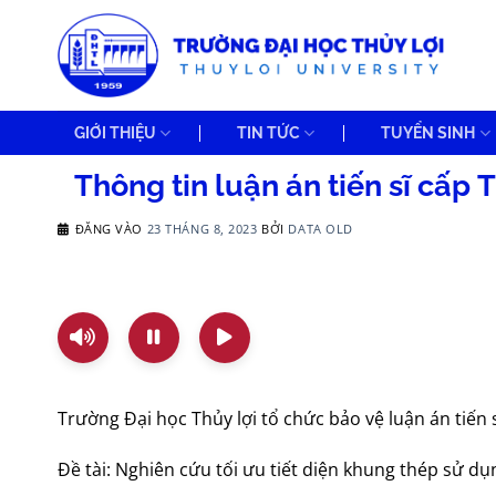
Bỏ
qua
nội
dung
GIỚI THIỆU
TIN TỨC
TUYỂN SINH
Thông tin luận án tiến sĩ cấ
ĐĂNG VÀO
23 THÁNG 8, 2023
BỞI
DATA OLD
Trường Đại học Thủy lợi tổ chức bảo vệ luận án tiế
Đề tài: Nghiên cứu tối ưu tiết diện khung thép sử dụ