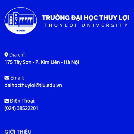
Quy chế, quy định
Thông tin luận án
Kế hoạch bảo vệ
Nội dung luận án
Địa chỉ:
175 Tây Sơn - P. Kim Liên - Hà Nội
Email:
daihocthuyloi@tlu.edu.vn
Điện Thoại:
(024) 38522201
GIỚI THIỆU