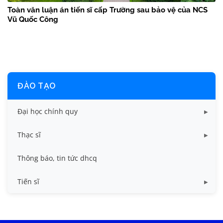
Toàn văn luận án tiến sĩ cấp Trường sau bảo vệ của NCS
Vũ Quốc Công
ĐÀO TẠO
Đại học chính quy
Các biểu mẫu
Thạc sĩ
Chuẩn đầu ra và chương trình đào tạo dhcq
Chương trình đào tạo thạc sĩ
Thông báo, tin tức dhcq
Quy chế, quy định
Quy chế, quy định ths
Tiến sĩ
Chương trình đào tạo