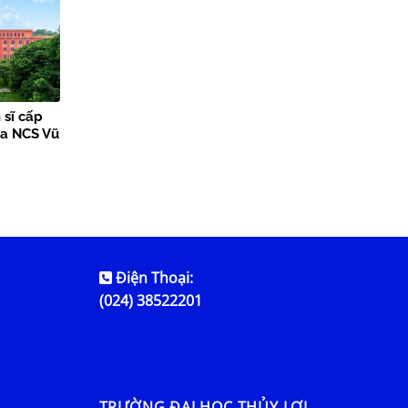
 sĩ cấp
ủa NCS Vũ
Điện Thoại:
(024) 38522201
TRƯỜNG ĐẠI HỌC THỦY LỢI