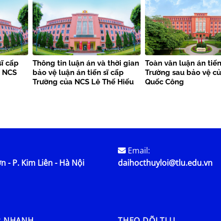
sĩ cấp
Thông tin luận án và thời gian
Toàn văn luận án tiến
a NCS
bảo vệ luận án tiến sĩ cấp
Trường sau bảo vệ c
Trường của NCS Lê Thế Hiếu
Quốc Công
Email:
n - P. Kim Liên - Hà Nội
daihocthuyloi@tlu.edu.vn
P NHANH
THEO DÕI TLU