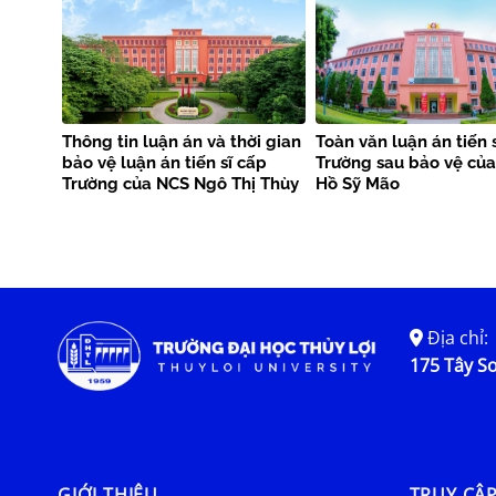
Thông tin luận án và thời gian
Toàn văn luận án tiến 
bảo vệ luận án tiến sĩ cấp
Trường sau bảo vệ củ
Trường của NCS Ngô Thị Thùy
Hồ Sỹ Mão
Anh
Địa chỉ:
175 Tây Sơ
GIỚI THIỆU
TRUY CẬ