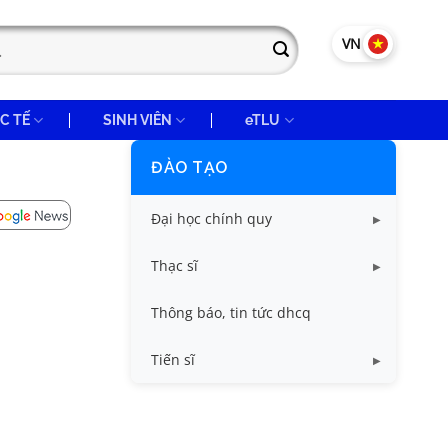
VN
EN
C TẾ
SINH VIÊN
eTLU
ĐÀO TẠO
Đại học chính quy
Các biểu mẫu
Thạc sĩ
Chuẩn đầu ra và chương trình
Chương trình đào tạo thạc sĩ
Thông báo, tin tức dhcq
đào tạo dhcq
Quy chế, quy định ths
Tiến sĩ
Quy chế, quy định
Chương trình đào tạo
Quy chế, quy định