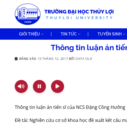
Bỏ
qua
nội
dung
GIỚI THIỆU
TIN TỨC
TUYỂN SINH
Thông tin luận án t
ĐĂNG VÀO
13 THÁNG 12, 2017
BỞI
DATA OLD
Thông tin luận án tiến sĩ của NCS Đặng Công Hưởng
Đề tài: Nghiên cứu cơ sở khoa học đề xuất kết cấu 