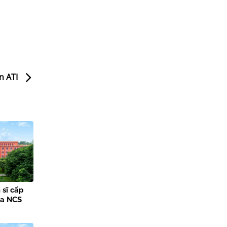
n ATI
 sĩ cấp
ủa NCS