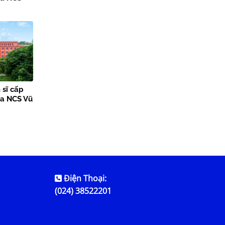
 sĩ cấp
ủa NCS Vũ
Điện Thoại:
(024) 38522201