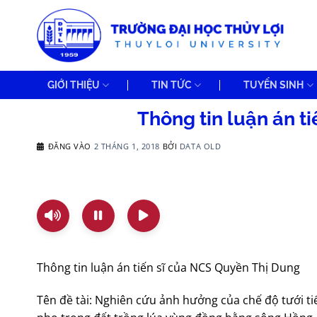
Bỏ
qua
nội
dung
GIỚI THIỆU
TIN TỨC
TUYỂN SINH
Thông tin luận án t
ĐĂNG VÀO
2 THÁNG 1, 2018
BỞI
DATA OLD
Thông tin luận án tiến sĩ của NCS Quyền Thị Dung
Tên đề tài: Nghiên cứu ảnh hưởng của chế độ tưới ti