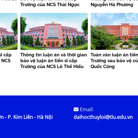
Trường của NCS Thái Ngọc
Nguyễn Hà Phương
Thắng
sĩ cấp
Thông tin luận án và thời gian
Toàn văn luận án tiến
a NCS
bảo vệ luận án tiến sĩ cấp
Trường sau bảo vệ c
Trường của NCS Lê Thế Hiếu
Quốc Công
Email:
n - P. Kim Liên - Hà Nội
daihocthuyloi@tlu.edu.vn