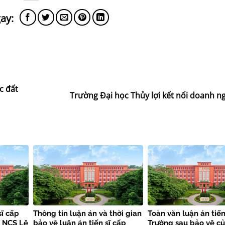
c đất
Trường Đại học Thủy lợi kết nối doanh n
sĩ cấp
Thông tin luận án và thời gian
Toàn văn luận án tiến
a NCS Lê
bảo vệ luận án tiến sĩ cấp
Trường sau bảo vệ c