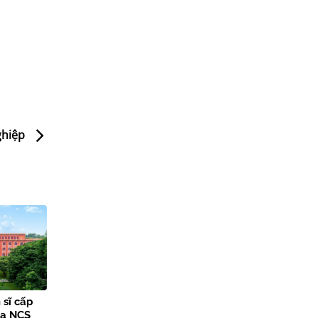
ghiệp
 sĩ cấp
ủa NCS