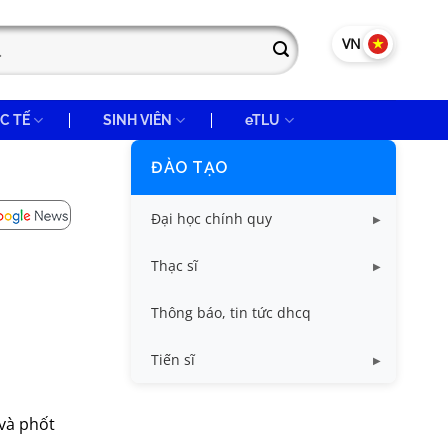
VN
EN
C TẾ
SINH VIÊN
eTLU
ĐÀO TẠO
Đại học chính quy
Các biểu mẫu
Thạc sĩ
Chuẩn đầu ra và chương trình
Chương trình đào tạo thạc sĩ
Thông báo, tin tức dhcq
đào tạo dhcq
Quy chế, quy định ths
Tiến sĩ
Quy chế, quy định
Chương trình đào tạo
 và phốt
Quy chế, quy định