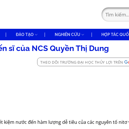
ĐÀO TẠO
NGHIÊN CỨU
HỢP TÁC QUỐ
iến sĩ của NCS Quyền Thị Dung
THEO DÕI TRƯỜNG ĐẠI HỌC THỦY LỢI TRÊN
ết kiệm nước đến hàm lượng dễ tiêu của các nguyên tố nitơ