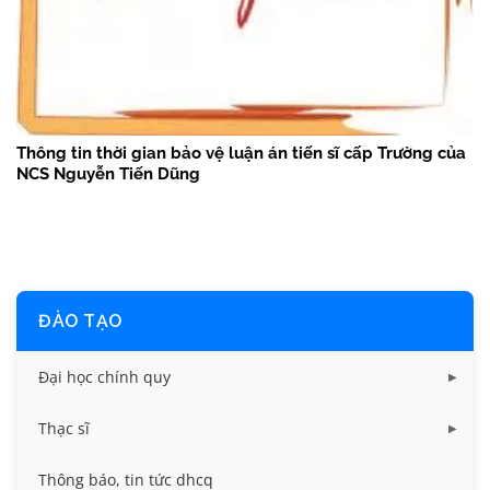
Thông tin thời gian bảo vệ luận án tiến sĩ cấp Trường của
NCS Nguyễn Tiến Dũng
ĐÀO TẠO
Đại học chính quy
Các biểu mẫu
Thạc sĩ
Chuẩn đầu ra và chương trình đào tạo dhcq
Chương trình đào tạo thạc sĩ
Thông báo, tin tức dhcq