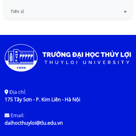
Quy chế, quy định
Quy chế, quy định ths
Tiến sĩ
Chương trình đào tạo
Quy chế, quy định
Thông tin luận án
Kế hoạch bảo vệ
Nội dung luận án
Địa chỉ:
175 Tây Sơn - P. Kim Liên - Hà Nội
Email:
daihocthuyloi@tlu.edu.vn