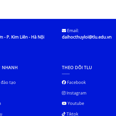
cao năm
đối với nhiệm vụ khoa học và
công nghệ có sử dụng ngân
sách nhà nước
Email:
n - P. Kim Liên - Hà Nội
daihocthuyloi@tlu.edu.vn
P NHANH
THEO DÕI TLU
 đào tạo
Facebook
Instagram
h
Youtube
u
Tiktok