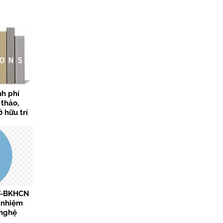
nh phí
 thảo,
 hữu trí
T-BKHCN
c nhiệm
 nghệ