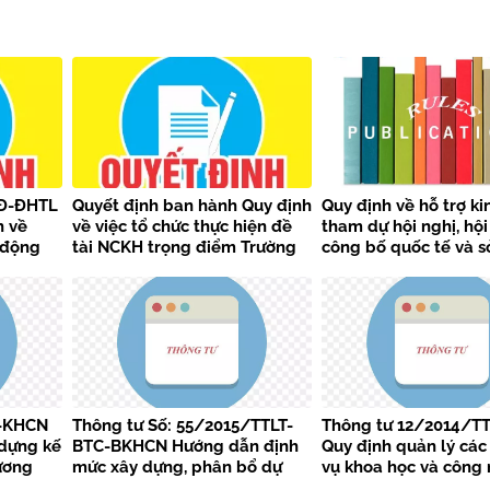
QĐ-ĐHTL
Quyết định ban hành Quy định
Quy định về hỗ trợ ki
h về
về việc tổ chức thực hiện đề
tham dự hội nghị, hội
 động
tài NCKH trọng điểm Trường
công bố quốc tế và sở
a giảng
Đại học Thủy lợi
tuệ
 học
N-KHCN
Thông tư Số: 55/2015/TTLT-
Thông tư 12/2014/T
dựng kế
BTC-BKHCN Hướng dẫn định
Quy định quản lý cá
ương
mức xây dựng, phân bổ dự
vụ khoa học và công
nghiệp
toán và quyết toán kinh phí
theo Nghị định thư