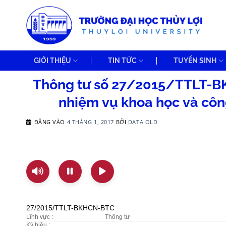
Bỏ
qua
nội
dung
GIỚI THIỆU
TIN TỨC
TUYỂN SINH
Thông tư số 27/2015/TTLT-BK
nhiệm vụ khoa học và côn
ĐĂNG VÀO
4 THÁNG 1, 2017
BỞI
DATA OLD
27/2015/TTLT-BKHCN-BTC
Lĩnh vực :
Thông tư
Ký hiệu :