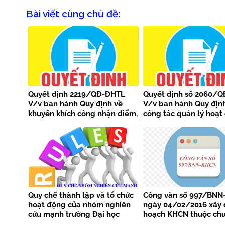
Bài viết cùng chủ đề:
Quyết định 2219/QĐ-ĐHTL
Quyết định số 2060/
V/v ban hành Quy định về
V/v ban hành Quy địn
khuyến khích công nhận điểm,
công tác quản lý hoạt
điều chỉnh điểm môn học cho
sinh hoạt học thuật củ
sinh viên có thành tích trong
viên trong Trường Đại
hoạt động NCKH
Thủy lợi
Quy chế thành lập và tổ chức
Công văn số 997/BN
hoạt động của nhóm nghiên
ngày 04/02/2016 xây 
cứu mạnh trường Đại học
hoạch KHCN thuộc ch
Thủy lợi
trình phát triển nông 