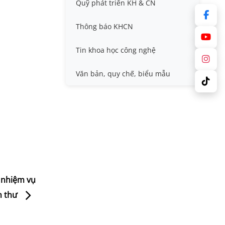
Quỹ phát triển KH & CN
Nafosted, Nghị định thư
Hội nghị quốc tế và hội nghị
khác
Thông báo KHCN
Sở hữu trí tuệ
Thông tin ứng viên GS/PGS
Tin khoa học công nghệ
Tiêu chuẩn, quy chuẩn
Văn bản, quy chế, biểu mẫu
 nhiệm vụ
h thư