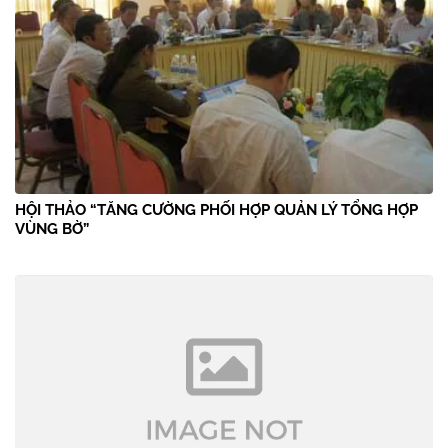
HỘI THẢO “TĂNG CƯỜNG PHỐI HỢP QUẢN LÝ TỔNG HỢP
VÙNG BỜ”