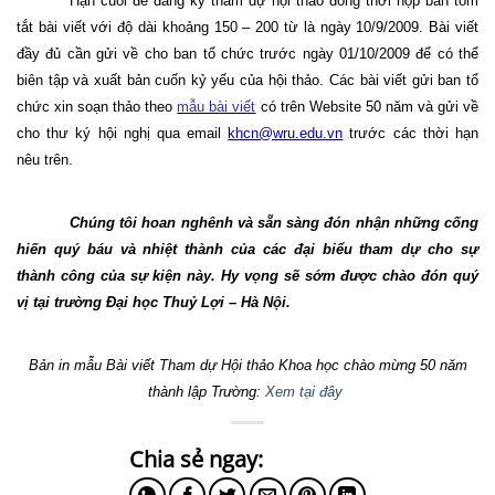
Hạn cuối để đăng ký tham dự hội thảo đồng thời nộp bản tóm
tắt bài viết với độ dài khoảng 150 – 200 từ là ngày 10/9/2009. Bài viết
đầy đủ cần gửi về cho ban tổ chức trước ngày 01/10/2009 để có thể
biên tập và xuất bản cuốn kỷ yếu của hội thảo. Các bài viết gửi ban tổ
chức xin soạn thảo theo
mẫu bài viết
có trên Website 50 năm và gửi về
cho thư ký hội nghị qua email
khcn@wru.edu.vn
trước các thời hạn
nêu trên.
Chúng tôi hoan nghênh và sẵn sàng đón nhận những cống
hiến quý báu và nhiệt thành của các đại biểu tham dự cho sự
thành công của sự kiện này. Hy vọng sẽ sớm được chào đón quý
vị tại trường Đại học Thuỷ Lợi – Hà Nội.
Bản in mẫu Bài viết Tham dự Hội thảo Khoa học chào mừng 50 năm
thành lập Trường:
Xem tại đây