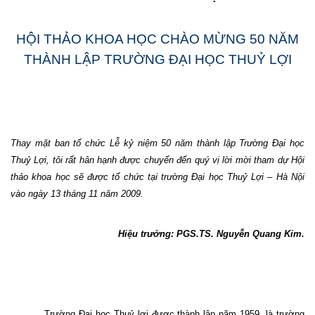
HỘI THẢO KHOA HỌC CHÀO MỪNG 50 NĂM
THÀNH LẬP
TRƯỜNG ĐẠI HỌC THUỶ LỢI
Thay mặt ban tổ chức Lễ kỷ niệm 50 năm thành lập Trường Đại học
Thuỷ Lợi, tôi rất hân hạnh được chuyển đến quý vị lời mời tham dự Hội
thảo khoa học sẽ được tổ chức tại trường Đại học Thuỷ Lợi – Hà Nội
vào ngày 13 tháng 11 năm 2009.
Hi
ệu t
rưởng: PGS.TS. Nguy
ễn Quang Kim
.
Trường Đại học Thuỷ lợi được thành lập năm 1959, là trường