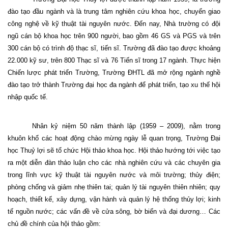
đào tạo đầu ngành và là trung tâm nghiên cứu khoa học, chuyển giao
công nghệ về kỹ thuật tài nguyên nước. Đến nay, Nhà trường có đội
ngũ cán bộ khoa học trên 900 người, bao gồm 46 GS và PGS và trên
300 cán bộ có trình độ thạc sĩ, tiến sĩ. Trường đã đào tạo được khoảng
22.000 kỹ sư, trên 800 Thạc sĩ và 76 Tiến sĩ trong 17 ngành. Thực hiện
Chiến lược phát triển Trường, Trường ĐHTL đã mở rộng ngành nghề
đào tạo trở thành Trường đại học đa ngành để phát triển, tạo xu thế hội
nhập quốc tế.
Nhân kỷ niệm 50 năm thành lập (1959 – 2009), nằm trong
khuôn khổ các hoạt động chào mừng ngày lễ quan trọng, Trường Đại
học Thuỷ lợi sẽ tổ chức Hội thảo khoa học. Hội thảo hướng tới việc tạo
ra một diễn đàn thảo luận cho các nhà nghiên cứu và các chuyên gia
trong lĩnh vực kỹ thuật tài nguyên nước và môi trường; thủy điện;
phòng chống và giảm nhẹ thiên tai; quản lý tài nguyên thiên nhiên; quy
hoạch, thiết kế, xây dựng, vận hành và quản lý hệ thống thủy lợi; kinh
tế nguồn nước; các vấn đề về cửa sông, bờ biển và đại dương… Các
chủ đề chính của hội thảo gồm: