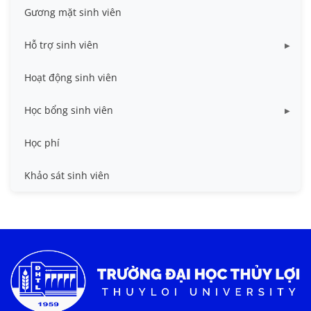
Gương mặt sinh viên
Hỗ trợ sinh viên
Miễn giảm học phí
Hoạt động sinh viên
Nhà ở
Học bổng sinh viên
Quy trình - Biểu mẫu
HB khuyến khích học tập
Học phí
Sổ tay sinh viên
HB Lê Văn Kiểm và gia đình
Khảo sát sinh viên
Trợ cấp xã hội
Việc làm