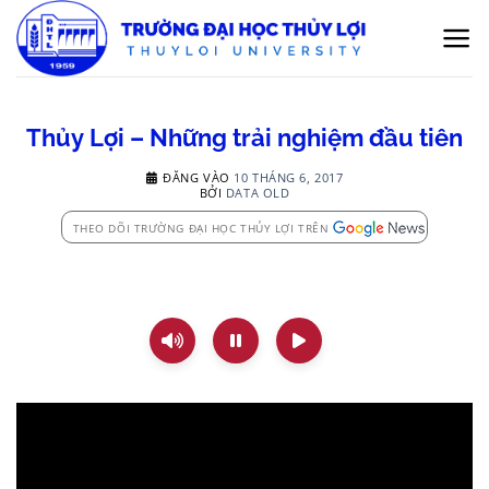
Bỏ
qua
nội
dung
Thủy Lợi – Những trải nghiệm đầu tiên
ĐĂNG VÀO
10 THÁNG 6, 2017
BỞI
DATA OLD
THEO DÕI TRƯỜNG ĐẠI HỌC THỦY LỢI TRÊN