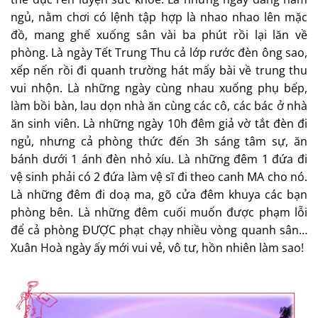
ngủ, nằm chơi có lệnh tập hợp là nhao nhao lên mặc
đồ, mang ghế xuống sân vài ba phút rồi lại lăn về
phòng. Là ngày Tết Trung Thu cả lớp rước đèn ông sao,
xếp nến rồi đi quanh trường hát mấy bài về trung thu
vui nhộn. Là những ngày cùng nhau xuống phụ bếp,
làm bồi bàn, lau dọn nhà ăn cùng các cô, các bác ở nhà
ăn sinh viên. Là những ngày 10h đêm giả vờ tắt đèn đi
ngủ, nhưng cả phòng thức đến 3h sáng tâm sự, ăn
bánh dưới 1 ánh đèn nhỏ xíu. Là những đêm 1 đứa đi
vệ sinh phải có 2 đứa làm vệ sĩ đi theo canh MA cho nó.
Là những đêm đi doạ ma, gõ cửa đêm khuya các bạn
phòng bên. Là những đêm cuối muốn được phạm lỗi
để cả phòng ĐƯỢC phạt chạy nhiều vòng quanh sân…
Xuân Hoà ngày ấy mới vui vẻ, vô tư, hồn nhiên làm sao!