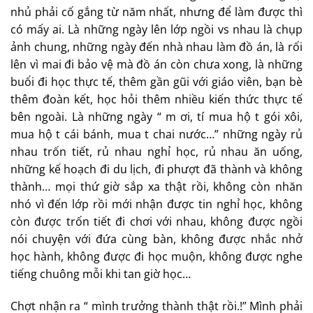
nhủ phải cố gắng từ năm nhất, nhưng để làm được thì
có mấy ai. Là những ngày lên lớp ngồi vs nhau là chụp
ảnh chung, những ngày đến nhà nhau làm đồ án, là rối
lên vì mai đi bảo vệ mà đồ án còn chưa xong, là những
buổi đi học thực tế, thêm gần gũi với giáo viên, bạn bè
thêm đoàn kết, học hỏi thêm nhiều kiến thức thực tế
bên ngoài. Là những ngày “ m ơi, tí mua hộ t gói xôi,
mua hộ t cái bánh, mua t chai nước…” những ngày rủ
nhau trốn tiết, rủ nhau nghỉ học, rủ nhau ăn uống,
những kế hoạch đi du lịch, đi phượt đã thành và không
thành… mọi thứ giờ sắp xa thật rồi, không còn nhăn
nhó vì đến lớp rồi mới nhận được tin nghỉ học, không
còn được trốn tiết đi chơi với nhau, không được ngồi
nói chuyện với đứa cùng bàn, không được nhắc nhở
học hành, không được đi học muộn, không được nghe
tiếng chuông mỗi khi tan giờ học…
Chợt nhận ra “ mình trưởng thành thật rồi.!” Mình phải