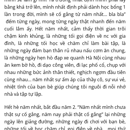
bằng khá trở lên, mình nhất định phải dành học bổng 1
lần trong đời, mình sẽ cố gắng từ năm nhất… bla bla”
đếm từng ngày, mong từng ngày thật nhanh đến năm
cuối lắm ấy. Hết năm nhất, cảm thấy thời gian trôi
chậm kinh khủng, là những tối gọi điện về nc với gia
đình, là những tối học về chăm chỉ làm bài tập, là
những ngày đám bạn thân rủ nhau nấu cơm ăn chung,
là những ngày hẹn hò đạp xe quanh Hà Nội cùng nhau
ăn kem bờ hồ, đi dạo công viên, đi lạc phố cổ, chụp với
nhau những bức ảnh thân thiết, nghịch ngợm đầu tiên
cùng nhau… năm nhất sự ấm áp của thầy cô, sự vui vẻ,
nhiệt tình của bạn bè giúp chúng tôi nguôi đi nỗi nhớ
nhà và tập tự lập.
Hết hè năm nhất, bắt đầu năm 2. “Năm nhất mình chưa
thật sự cố gắng, năm nay phải thật cố gắng” lại những
ngày lên giảng đường, những ngày đi chơi với bạn bè,
những tối về học chăm chỉ, gọi điện về nhà… mọi thứ