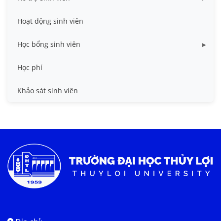
Miễn giảm học phí
Hoạt động sinh viên
Nhà ở
Học bổng sinh viên
Quy trình - Biểu mẫu
HB khuyến khích học tập
Học phí
Sổ tay sinh viên
HB Lê Văn Kiểm và gia đình
Khảo sát sinh viên
Trợ cấp xã hội
Việc làm