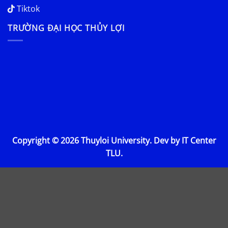
Tiktok
TRƯỜNG ĐẠI HỌC THỦY LỢI
Copyright © 2026 Thuyloi University. Dev by IT Center
TLU.