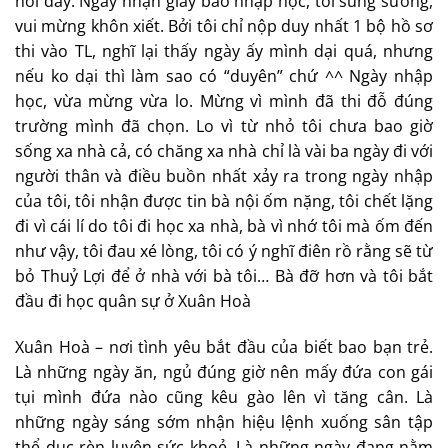
nơi đây. Ngày nhận giấy báo nhập học, tôi sung sướng,
vui mừng khôn xiết. Bởi tôi chỉ nộp duy nhất 1 bộ hồ sơ
thi vào TL, nghĩ lại thấy ngày ấy mình dại quá, nhưng
nếu ko dại thì làm sao có “duyên” chứ ^^ Ngày nhập
học, vừa mừng vừa lo. Mừng vì mình đã thi đỗ đúng
trường mình đã chọn. Lo vì từ nhỏ tôi chưa bao giờ
sống xa nhà cả, có chăng xa nhà chỉ là vài ba ngày đi với
người thân và điều buồn nhất xảy ra trong ngày nhập
của tôi, tôi nhận được tin bà nội ốm nặng, tôi chết lặng
đi vì cái lí do tôi đi học xa nhà, bà vì nhớ tôi mà ốm đến
như vậy, tôi đau xé lòng, tôi có ý nghĩ điên rồ rằng sẽ từ
bỏ Thuỷ Lợi để ở nhà với bà tôi… Bà đỡ hơn và tôi bắt
đầu đi học quân sự ở Xuân Hoà
Xuân Hoà – nơi tình yêu bắt đầu của biết bao bạn trẻ.
Là những ngày ăn, ngủ đúng giờ nên mấy đứa con gái
tụi mình đứa nào cũng kêu gào lên vì tăng cân. Là
những ngày sáng sớm nhận hiệu lệnh xuống sân tập
thể dục rèn luyện sức khoẻ. Là những ngày đang nằm