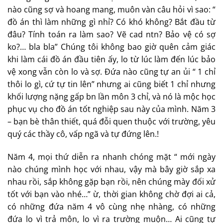
nào cũng sợ và hoang mang, muôn vàn câu hỏi vì sao: “
đồ án thì làm những gì nhỉ? Có khó không? Bắt đầu từ
đâu? Tính toán ra làm sao? Vẽ cad ntn? Bảo vệ có sợ
ko?… bla bla” Chúng tôi không bao giờ quên cảm giác
khi làm cái đồ án đầu tiên ấy, lo từ lúc làm đến lúc bảo
vệ xong vẫn còn lo và sợ. Đứa nào cũng tự an ủi “ 1 chỉ
thôi lo gì, cứ tự tin lên” nhưng ai cũng biết 1 chỉ nhưng
khối lượng nặng gấp bn lần môn 3 chỉ, và nó là mộc học
phục vụ cho đồ án tốt nghiệp sau này của mình. Năm 3
– bạn bè thân thiết, quá đỗi quen thuộc với trường, yêu
quý các thầy cô, vấp ngã và tự đứng lên.!
Năm 4, mọi thứ diễn ra nhanh chóng mặt “ mới ngày
nào chúng mình học với nhau, vậy mà bây giờ sắp xa
nhau rồi, sắp không gặp bạn rồi, nên chúng mày đối xử
tốt với bạn vào nhé…” ừ, thời gian không chờ đợi ai cả,
có những đứa năm 4 vô cùng nhẹ nhàng, có những
đứa lo vì trả môn, lo vì ra trường muộn… Ai cũng tự