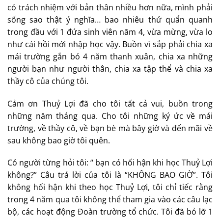
có trách nhiệm với bản thân nhiều hơn nữa, mình phải
sống sao thật ý nghĩa… bao nhiêu thứ quẩn quanh
trong đầu với 1 đứa sinh viên năm 4, vừa mừng, vừa lo
như cái hồi mới nhập học vậy. Buồn vì sắp phải chia xa
mái trường gắn bó 4 năm thanh xuân, chia xa những
người bạn như người thân, chia xa tập thể và chia xa
thầy cô của chúng tôi.
Cảm ơn Thuỷ Lợi đã cho tôi tất cả vui, buồn trong
những năm tháng qua. Cho tôi những ký ức về mái
trường, về thầy cô, về bạn bè mà bây giờ và đến mãi về
sau không bao giờ tôi quên.
Có người từng hỏi tôi: “ bạn có hối hận khi học Thuỷ Lợi
không?” Câu trả lời của tôi là “KHÔNG BAO GIỜ”. Tôi
không hối hận khi theo học Thuỷ Lợi, tôi chỉ tiếc rằng
trong 4 năm qua tôi không thể tham gia vào các câu lạc
bộ, các hoạt động Đoàn trường tổ chức. Tôi đã bỏ lỡ 1