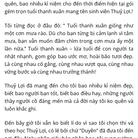
quên, bao nhiêu kỉ niệm cho đến thời điểm hiện tại gói
gém trọn tuổi thanh xuân mang tên sinh viên Thuỷ Lợi.!
Tôi từng đọc ở đâu đó: “ Tuổi thanh xuân giống như
một cơn mưa rào. Dù cho bạn từng bị cảm lạnh vì tắm
mưa, bạn vẫn muốn đắm chìm trong cơn mưa ấy một
lần nữa.” Tuổi thanh xuân – lứa tuổi để con người ta
nhặt nhạnh, gom góp bao ước mơ, hoài bão tươi đẹp.
Là cùng nhau cố gắng, cùng nhau vượt qua, cùng nhau
vững bước và cùng nhau trưởng thành!
Thuỷ Lợi đã mang đến cho tôi bao nhiêu kỉ niệm đẹp,
biết bao người bạn tốt, biết bao điều hay, những người
thầy người cô đáng mến mà cả đời này tôi ko quên và
luôn khắc ghi.
Đến bây giờ tôi vẫn ko biết lí do vì sao tôi chọn thi và
theo học Thuỷ Lợi, có lẽ bởi chứ “Duyên” đã đưa tôi đến