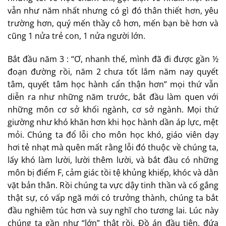
vẫn như năm nhất nhưng có gì đó thân thiết hơn, yêu
trường hơn, quý mến thầy cô hơn, mến bạn bè hơn và
cũng 1 nửa trẻ con, 1 nửa người lớn.
Bắt đầu năm 3 : “Ơ, nhanh thế, mình đã đi được gần ½
đoạn đường rồi, năm 2 chưa tốt lắm năm nay quyết
tâm, quyết tâm học hành cẩn thận hơn” mọi thứ vẫn
diễn ra như những năm trước, bắt đầu làm quen với
những môn cơ sở khối ngành, cơ sở ngành. Mọi thứ
giường như khó khăn hơn khi học hành dần áp lực, mệt
mỏi. Chúng ta đổ lỗi cho môn học khó, giáo viên dạy
hơi tẻ nhạt mà quên mất rằng lỗi đó thuộc về chúng ta,
lấy khó làm lười, lười thêm lười, và bắt đầu có những
môn bị điểm F, cảm giác tồi tệ khủng khiếp, khóc và dằn
vặt bản thân. Rồi chúng ta vực dậy tinh thần và cố gắng
thật sự, có vấp ngã mới có trưởng thành, chúng ta bắt
đầu nghiêm túc hơn và suy nghĩ cho tương lai. Lúc này
chúng ta gần như “lớn” thật rồi. Đồ án đầu tiên, đứa