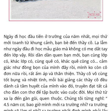
Ngày đi học đầu tiên ở trường của năm nhất, mọi thứ
mới toanh từ khung cảnh, bạn bè đến thầy cô. Lạ lẫm
như ngày đầu đi học mẫu giáo mà không có mẹ dắt tay
đến lớp vậy. Rồi dần dần quen bạn mới, bạn cùng lớp
có, khác lớp có, cùng quê có, khác quê cũng có… cảm
giác như đồng bọn của mình đây rồi, mình ko còn cô
đơn nữa rồi, rất ấm áp và thân thiện. Thầy cô vô cùng
tốt bụng và nhiệt tình, mỗi bài giảng các thầy cô đều
dành cả tâm huyết của mình vào đó, truyền đạt tất cả
cho đàn con thơ để tập bước vào cuộc đời. Mọi thứ từ
xa lạ đến gần gũi, quen thuộc. Chúng tôi từng nghĩ: “
4.5 năm cơ, bao giờ mình mới ra trường nhỉ? ra trường
mình sẽ làm gì nhỉ? ra trường nhất định mình phải lấy