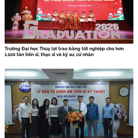
Trường Đại học Thủy lợi trao bằng tốt nghiệp cho hơn
1.100 tân tiến sĩ, thạc sĩ và kỹ sư, cử nhân