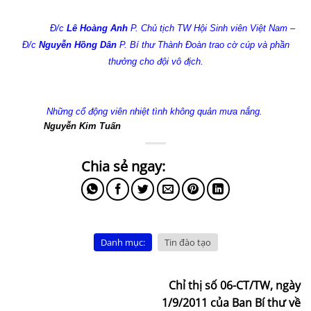
Đ/c
Lê Hoàng Anh
P. Chủ tịch TW Hội Sinh viên Việt
Nam
–
Đ/c
Nguyễn Hồng Dân
P. Bí thư Thành Đoàn trao cờ cúp và phần
thưởng cho đội vô địch.
Những cổ động viên nhiệt tình không quản mưa nắng.
Nguyễn Kim Tuấn
Danh mục:
Tin đào tạo
Chỉ thị số 06-CT/TW, ngày
1/9/2011 của Ban Bí thư về