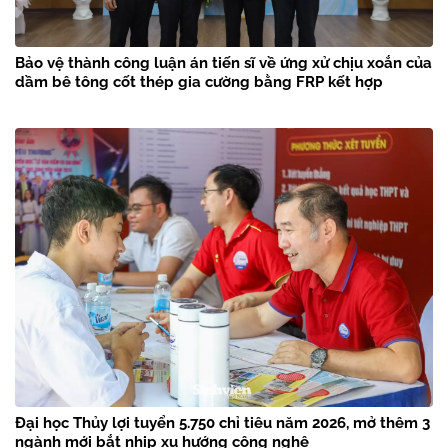
Bảo vệ thành công luận án tiến sĩ về ứng xử chịu xoắn của
dầm bê tông cốt thép gia cường bằng FRP kết hợp
Đại học Thủy lợi tuyển 5.750 chỉ tiêu năm 2026, mở thêm 3
ngành mới bắt nhịp xu hướng công nghệ