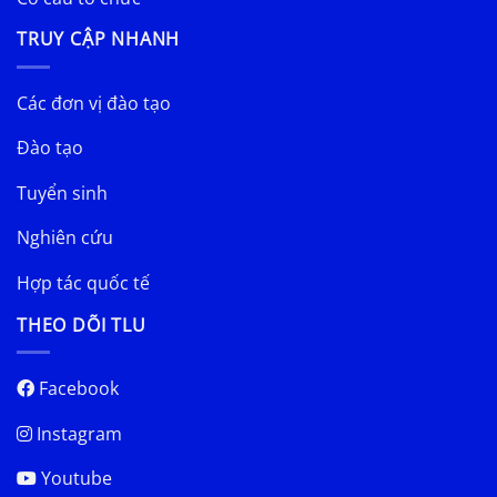
TRUY CẬP NHANH
Các đơn vị đào tạo
Đào tạo
Tuyển sinh
Nghiên cứu
Hợp tác quốc tế
THEO DÕI TLU
Facebook
Instagram
Youtube