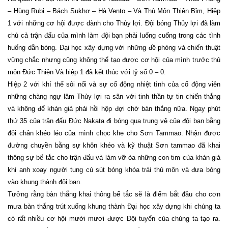
– Hùng Rubi – Bách Sukhơ – Hà Vento – Và Thủ Môn Thiện Bỉm, Hiệp
1 với những cơ hội được dành cho Thủy lợi. Đội bóng Thủy lợi đã làm
chủ cả trận đấu của mình làm đội bạn phải luống cuống trong các tình
huống dẫn bóng. Đại học xây dựng với những đề phòng và chiến thuật
vững chắc nhưng cũng không thể tạo được cơ hội của mình trước thủ
môn Đức Thiện Và hiệp 1 đã kết thúc với tỷ số 0 – 0.
Hiệp 2 với khí thế sôi nổi và sự cổ động nhiệt tình của cổ động viên
những chàng ngự lâm Thủy lợi ra sân với tinh thần tự tin chiến thắng
và không để khán giả phải hồi hộp đợi chờ bàn thắng nữa. Ngay phút
thứ 35 của trận đấu Đức Nakata đi bóng qua trung vệ của đội bạn bằng
đôi chân khéo léo của mình chọc khe cho Sơn Tammao. Nhận được
đường chuyền bằng sự khôn khéo và kỹ thuật Sơn tammao đã khai
thông sự bế tắc cho trận đấu và làm vỡ òa những con tim của khán giả
khi anh xoay người tung cú sút bóng khóa trái thủ môn và đưa bóng
vào khung thành đội bạn.
Tưởng rằng bàn thắng khai thông bế tắc sẽ là điểm bắt đầu cho cơn
mưa bàn thắng trút xuống khung thành Đại học xây dựng khi chúng ta
có rất nhiều cơ hội mười mươi được Đội tuyển của chúng ta tạo ra.