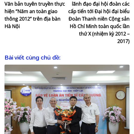
Văn bản tuyên truyền thực
lãnh đạo đại hội đoàn các
hiện “Năm an toàn giao
cấp tiến tới Đại hội đại biểu
thông 2012” trên địa bàn
Đoàn Thanh niên Cộng sản
Hà Nội
Hồ Chí Minh toàn quốc lần
thứ X (nhiệm kỳ 2012 –
2017)
Bài viết cùng chủ đề: