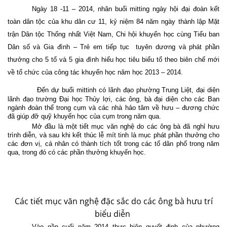
Ngày 18 -11 – 2014, nhân buổi mitting ngày hội đại đoàn kết
toàn dân tộc của khu dân cư 11, kỷ niệm 84 năm ngày thành lập Mặt
trận Dân tộc Thống nhất Việt Nam, Chi hội khuyến học cùng Tiểu ban
Dân số và Gia đình – Trẻ em tiếp tục
tuyên dương và phát phần
thưởng cho 5 tổ và 5 gia đình hiếu học tiêu biểu tổ theo biên chế mới
về tổ chức của công tác khuyến học năm học 2013 – 2014.
Đến dự buổi mittinh có lãnh đạo phường Trung Liệt, đại diện
lãnh đạo trường Đại học Thủy lợi, các ông, bà đại diện cho các Ban
ngành đoàn thể trong cụm và các nhà hảo tâm về hưu – đương chức
đã giúp đỡ quỹ khuyến học của cụm trong năm qua.
Mở đầu là một tiết mục văn nghệ do các ông bà đã nghỉ hưu
trình diễn, và sau khi kết thúc lễ mít tinh là mục phát phần thưởng cho
các đơn vị, cá nhân có thành tích tốt trong các tổ dân phố trong năm
qua, trong đó có các phần thưởng khuyến học.
Các tiết mục văn nghệ đặc sắc do các ông bà hưu trí
biểu diễn
Vào gần cuối năm 2014 thực hiện quyết định của phường