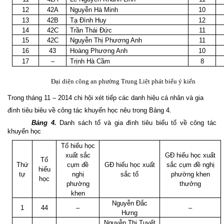
12
42A
Nguyễn Hà Minh
10
13
42B
Tạ Đình Huy
12
14
42C
Trần Thái Đức
11
15
42C
Nguyễn Thị Phương Anh
11
16
43
Hoàng Phương Anh
10
17
–
Trịnh Hà Cầm
8
Đại diện công an phường Trung Liệt phát biểu ý kiến
Trong tháng 11 – 2014 chi hội xét tiếp các danh hiệu cá nhân và gia
đình tiêu biêu về công tác khuyến học nêu trong Bảng 4.
Bảng 4.
Danh sách tổ và gia đình tiêu biểu tổ về công tác
khuyến học
Tổ hiếu học
xuất sắc
GĐ hiếu học xuất
Tổ
Thứ
cụm đề
GĐ hiếu học xuất
sắc cụm đề nghị
hiếu
tự
nghị
sắc tổ
phường khen
học
phường
thưởng
khen
Nguyễn Đắc
1
44
–
–
Hưng
Nguyễn Thị Tuyết