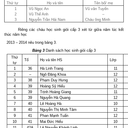
Thứ tự
Họ và tên
Tên bố/ mẹ
1
Vũ Ngọc An
Vũ văn Tuyến
2
Vũ Thế Anh
–
3
Nguyễn Trần Hải Nam
Cháu ông Minh
Riêng các cháu học sinh giỏi cấp 3 xét từ giữa năm lúc kết
thúc năm học
2013 – 2014 nêu trong bảng 3.
Bảng 3
Danh sách học sinh giỏi cấp 3
Thứ
Tổ
Họ và tên HS
Lớp
tự
1
36
Hà Linh Trang
11
2
–
Ngô Đăng Khoa
12
3
38
Phạm Duy Hưng
12
4
39
Hoàng Sỹ Hiếu
12
5
39
Trịnh Hoàng Giang
11
6
39
Nguyễn Hà Quang
12
7
40
Lê Hoàng Hà
10
8
40
Nguyễn Thị Minh Tâm
12
9
41
Phan Mạnh Tuấn
12
10
41
Mai Đức Hiếu
10
11
42A
Lê Nguyễn Khánh Linh
11