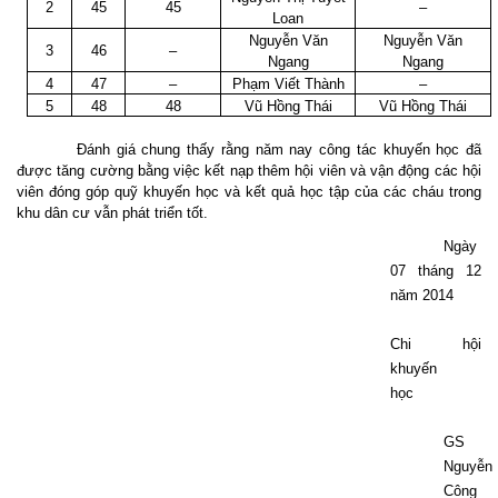
2
45
45
–
Loan
Nguyễn Văn
Nguyễn Văn
3
46
–
Ngang
Ngang
4
47
–
Phạm Viết Thành
–
5
48
48
Vũ Hồng Thái
Vũ Hồng Thái
Đánh giá chung thấy rằng năm nay công tác khuyến học đã
được tăng cường bằng việc kết nạp thêm hội viên và vận động các hội
viên đóng góp quỹ khuyến học và kết quả học tập của các cháu trong
khu dân cư vẫn phát triển tốt.
Ngày
07 tháng 12
năm 2014
Chi hội
khuyến
học
GS
Nguyễn
Công