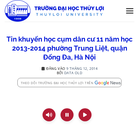
Bỏ
qua
nội
dung
Tin khuyến học cụm dân cư 11 năm học
2013-2014 phường Trung Liệt, quận
Đống Đa, Hà Nội
ĐĂNG VÀO
9 THÁNG 12, 2014
BỞI
DATA OLD
THEO DÕI TRƯỜNG ĐẠI HỌC THỦY LỢI TRÊN