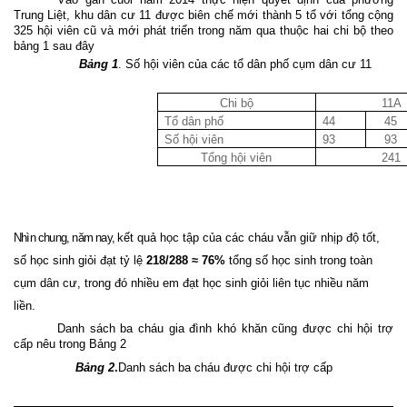
Trung Liệt, khu dân cư 11 được biên chế mới thành 5 tổ với tổng cộng
325 hội viên cũ và mới phát triển trong năm qua thuộc hai chi bộ theo
bảng 1 sau đây
Bảng 1
. Số hội viên của các tổ dân phố cụm dân cư 11
Chi bộ
11A
Tổ dân phố
44
45
Số hội viên
93
93
Tổng hội viên
241
Nhìn chung, năm nay,
kết quả học tập của các cháu vẫn giữ nhịp độ tốt,
số học sinh giỏi đạt tỷ lệ
218/288 ≈ 76%
tổng
số học sinh trong toàn
cụm dân cư, trong đó nhiều em đạt học sinh giỏi liên tục nhiều năm
liền
.
Danh sách ba cháu gia đình khó khăn cũng được chi hội trợ
cấp nêu trong Bảng 2
Bảng 2
.
Danh sách ba cháu được chi hội trợ cấp