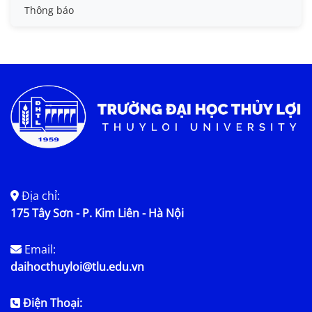
Tin đào tạo
Thông báo
Tin KHCN và HTQT
Tin tức chung
Địa chỉ:
175 Tây Sơn - P. Kim Liên - Hà Nội
Email:
daihocthuyloi@tlu.edu.vn
Điện Thoại: