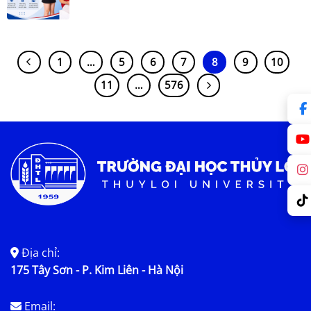
1
…
5
6
7
8
9
10
11
…
576
Địa chỉ:
175 Tây Sơn - P. Kim Liên - Hà Nội
Email: