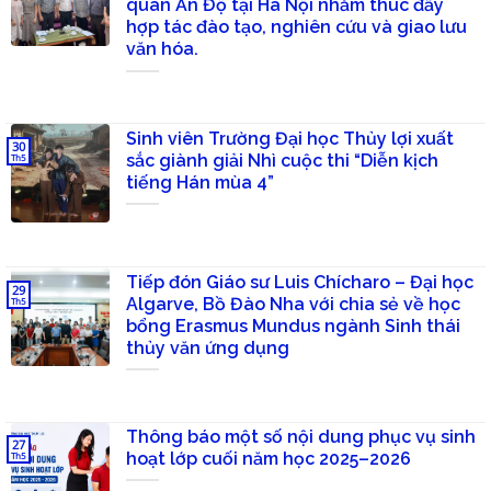
quán Ấn Độ tại Hà Nội nhằm thúc đẩy
hợp tác đào tạo, nghiên cứu và giao lưu
văn hóa.
Sinh viên Trường Đại học Thủy lợi xuất
30
sắc giành giải Nhì cuộc thi “Diễn kịch
Th5
tiếng Hán mùa 4”
Tiếp đón Giáo sư Luis Chícharo – Đại học
29
Algarve, Bồ Đào Nha với chia sẻ về học
Th5
bổng Erasmus Mundus ngành Sinh thái
thủy văn ứng dụng
Thông báo một số nội dung phục vụ sinh
27
hoạt lớp cuối năm học 2025–2026
Th5