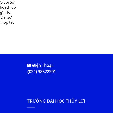
p với Sở
 hoạch đô
g”. Hội
 Đại sứ
 hợp tác
Điện Thoại:
(024) 38522201
TRƯỜNG ĐẠI HỌC THỦY LỢI