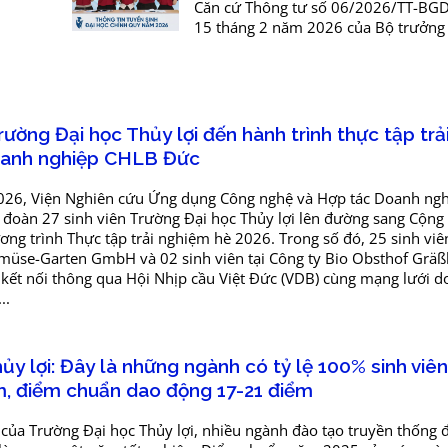
Căn cứ Thông tư số 06/2026/TT-BG
15 tháng 2 năm 2026 của Bộ trưởng
dục và Đào tạo về Ban hành Quy chế
sinh các ngành...
ường Đại học Thủy lợi đến hành trình thực tập trả
oanh nghiệp CHLB Đức
026, Viện Nghiên cứu Ứng dụng Công nghệ và Hợp tác Doanh ng
n đoàn 27 sinh viên Trường Đại học Thủy lợi lên đường sang Cộng
ng trình Thực tập trải nghiệm hè 2026. Trong số đó, 25 sinh viê
emüse-Garten GmbH và 02 sinh viên tại Công ty Bio Obsthof Grä
c kết nối thông qua Hội Nhịp cầu Việt Đức (VDB) cùng mạng lưới 
..
ủy lợi: Đây là những ngành có tỷ lệ 100% sinh viên
m, điểm chuẩn dao động 17-21 điểm
của Trường Đại học Thủy lợi, nhiều ngành đào tạo truyền thống đạ