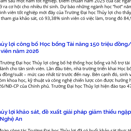
c làm sau một năm tốt nghiệp. Điểm chuẩn năm 2025 của các ngà
 ra cơ hội cho nhiều thí sinh. Dự báo những ngành học “hot” n
inh viên tốt nghiệp mới đây của Trường Đại học Thủy lợi cho thấy
 tham gia khảo sát, có 93,38% sinh viên có việc làm, trong đó 84
ủy lợi công bố Học bổng Tài năng 150 triệu đồng
 viên năm 2026
rường Đại học Thủy lợi công bố hệ thống học bổng và hỗ trợ tài
nh cho tân sinh viên. Lần đầu tiên, nhà trường triển khai Học b
iệu đồng/suất – mức cao nhất từ trước đến nay. Bên cạnh đó, sinh 
óm khoa học, kỹ thuật và công nghệ chiến lược còn được hưởng 
6/NĐ-CP của Chính phủ. Trường Đại học Thủy lợi hiện đào tạo 4
ủy lợi khảo sát, đề xuất giải pháp giảm thiểu ngập
 Nghệ An
oàn công tác Trường Đại học Thủy lợi đã có buổi khảo sát thực t