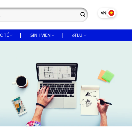
VN
EN
C TẾ
SINH VIÊN
eTLU