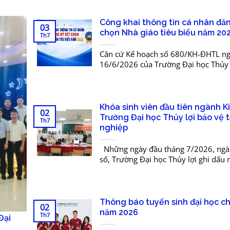
Công khai thông tin cá nhân đăn
03
chọn Nhà giáo tiêu biểu năm 20
Th7
Căn cứ Kế hoạch số 680/KH-ĐHTL n
16/6/2026 của Trường Đại học Thủy l
chọn, đề cử Nhà giáo tiêu biểu năm 
Trường Đại học Thủy lợi...
Khóa sinh viên đầu tiên ngành Ki
02
Trường Đại học Thủy lợi bảo vệ t
Th7
nghiệp
Những ngày đầu tháng 7/2026, ngàn
số, Trường Đại học Thủy lợi ghi dấu
quan trọng khi khóa sinh viên đầu ti
thức bước...
Thông báo tuyển sinh đại học c
02
năm 2026
Th7
Đại