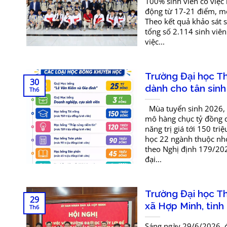
100% sinh viên có việ
động từ 17-21 điểm, mở
Theo kết quả khảo sát s
tổng số 2.114 sinh viên
việc...
Trường Đại học Th
30
dành cho tân sinh
Th6
Mùa tuyển sinh 2026, T
mô hàng chục tỷ đồng dà
năng trị giá tới 150 tr
học 22 ngành thuộc nh
theo Nghị định 179/202
đại...
Trường Đại học Th
29
xã Hợp Minh, tỉnh
Th6
Sáng ngày 29/6/2026, đ