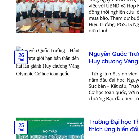
việc với UBND xã Hợp M
đồng thời nghiên cứu, đ
mưa bão. Tham dự buổi 
Hiệu trưởng; PGS.TS Ng
diện lãnh...
Nguyễn Quốc Trườn
26
Th6
Huy chương Vàng 
Từng là một sinh viên 
năm đầu đại học, Nguyễ
Sức bền – Kết cấu, Trườ
Cơ học toàn quốc, với
chương Bạc đầu tiên Từ 
Trường Đại học Th
25
thích ứng biến đổ
Th6