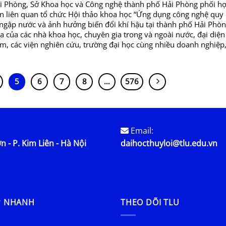
i Phòng, Sở Khoa học và Công nghệ thành phố Hải Phòng phối hợ
n liên quan tổ chức Hội thảo khoa học “Ứng dụng công nghệ quy
gập nước và ảnh hưởng biến đổi khí hậu tại thành phố Hải Phòn
a của các nhà khoa học, chuyên gia trong và ngoài nước, đại diện
am, các viện nghiên cứu, trường đại học cùng nhiều doanh nghiệp,
5
6
7
8
…
576
Email:
n - P. Kim Liên - Hà Nội
daihocthuyloi@tlu.edu.vn
P NHANH
THEO DÕI TLU