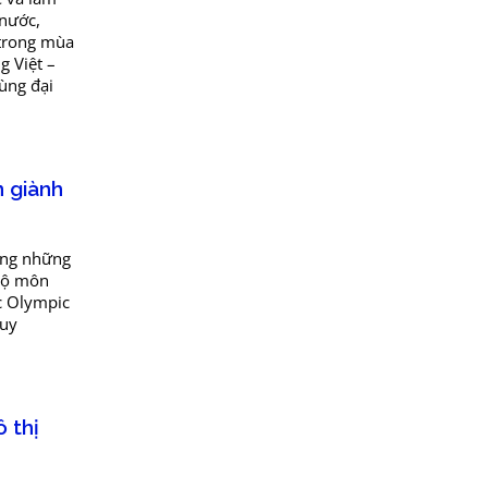
 nước,
 trong mùa
g Việt –
ùng đại
n giành
rong những
 Bộ môn
ục Olympic
Huy
 thị