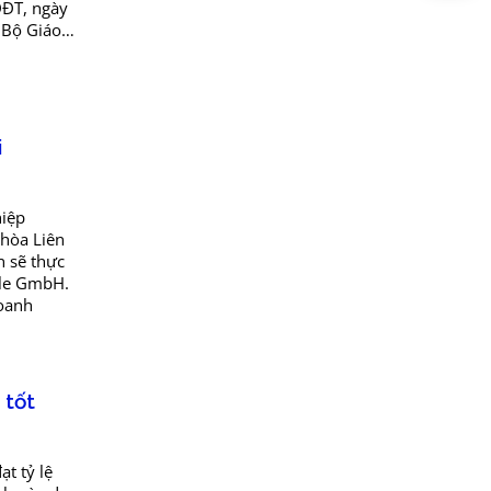
DĐT, ngày
 Bộ Giáo
 tuyển
i
hiệp
 hòa Liên
n sẽ thực
ßle GmbH.
doanh
 tốt
t tỷ lệ