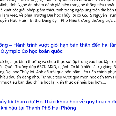
inh, tỉnh Nghệ An nhằm đánh giá hiện trạng hệ thống tiêu thoát
ề xuất các giải pháp giảm thiểu tình trạng ngập úng trên địa bàn
làm việc, về phía Trường Đại học Thủy lợi có GS.TS Nguyễn Trun
uyễn Hữu Huế – Bí thư Đảng ủy – Phó Hiệu trưởng thường trực c
g – Hành trình vượt giới hạn bản thân đến hai lầ
Olympic Cơ học toàn quốc
có học lực bình thường và chưa thực sự tập trung vào học tập t
n Quốc Trường (lớp 63CK-MXD, ngành Cơ khí) hiện là trợ giảng
ng Đại học Thủy lợi. Anh đã trải qua bốn năm liên tiếp chinh ph
 nhiều dấu ấn đáng nhớ. Từ mục tiêu vượt qua môn học đến tấm 
mục tiêu ban đầu chỉ là học lại kiến thức để hiểu bài hơn,...
ủy lợi tham dự Hội thảo khoa học về quy hoạch đô
i khí hậu tại Thành Phố Hải Phòng