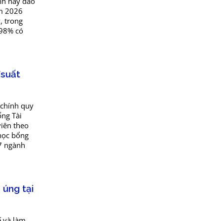
nh này dao
ăm 2026
, trong
,98% có
/suất
 chính quy
ổng Tài
viên theo
học bổng
7 ngành
 úng tại
ế và làm