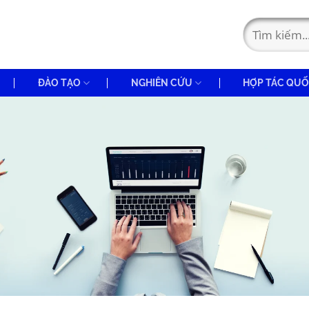
ĐÀO TẠO
NGHIÊN CỨU
HỢP TÁC QUỐ