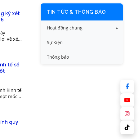
TIN TỨC & THÔNG BÁO
g ký xét
26
Hoạt động chung
gày
ợi về xét
Tin công tác sinh viên
Sự Kiện
2026,
Tin đào tạo
Thông báo
nh tế số
Tin KHCN và HTQT
ốt
Tin tức chung
h Kinh tế
 một mốc
ên chính
hính quy