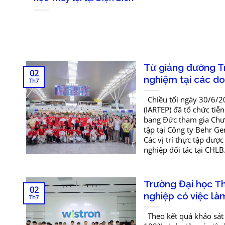
Từ giảng đường Tr
02
nghiệm tại các d
Th7
Chiều tối ngày 30/6/2
(IARTEP) đã tổ chức tiễ
bang Đức tham gia Chươ
tập tại Công ty Behr G
Các vị trí thực tập đượ
nghiệp đối tác tại CHLB.
Trường Đại học Th
02
nghiệp có việc là
Th7
Theo kết quả khảo sát 