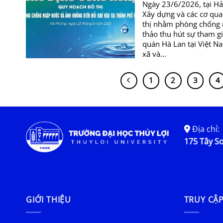
Ngày 23/6/2026, tại Hả
Xây dựng và các cơ qua
thị nhằm phòng chống n
thảo thu hút sự tham gi
quán Hà Lan tại Việt N
xã và...
1
2
3
4
Địa chỉ:
175 Tây Sơ
GIỚI THIỆU
TRUY CẬ