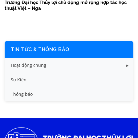
Trường Đại học Thủy lợi chủ động mở rộng hợp tác học
thuật Việt – Nga
TIN TỨC & THÔNG BÁO
Hoạt động chung
Tin công tác sinh viên
Sự Kiện
Tin đào tạo
Thông báo
Tin KHCN và HTQT
Tin tức chung