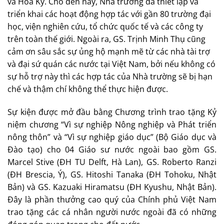
và Hoa Kỳ. Cho đến nay, Nhà trường đã thiết lập và
triển khai các hoạt động hợp tác với gần 80 trường đại
học, viện nghiên cứu, tổ chức quốc tế và các công ty
trên toàn thế giới. Ngoài ra, GS. Trịnh Minh Thụ cũng
cảm ơn sâu sắc sự ủng hộ mạnh mẽ từ các nhà tài trợ
và đại sứ quán các nước tại Việt Nam, bởi nếu không có
sự hỗ trợ này thì các hợp tác của Nhà trường sẽ bị hạn
chế và thậm chí không thể thực hiện được.
Sự kiện được mở đầu bằng Chương trình trao tặng Kỷ
niệm chương “Vì sự nghiệp Nông nghiệp và Phát triển
nông thôn” và “Vì sự nghiệp giáo dục” (Bộ Giáo dục và
Đào tạo) cho 04 Giáo sư nước ngoài bao gồm GS.
Marcel Stive (ĐH TU Delft, Hà Lan), GS. Roberto Ranzi
(ĐH Brescia, Ý), GS. Hitoshi Tanaka (ĐH Tohoku, Nhật
Bản) và GS. Kazuaki Hiramatsu (ĐH Kyushu, Nhật Bản).
Đây là phần thưởng cao quý của Chính phủ Việt Nam
trao tặng các cá nhân người nước ngoài đã có những