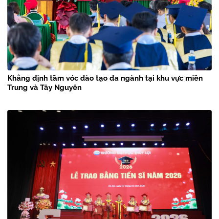
Khẳng định tầm vóc đào tạo đa ngành tại khu vực miền
Trung và Tây Nguyên