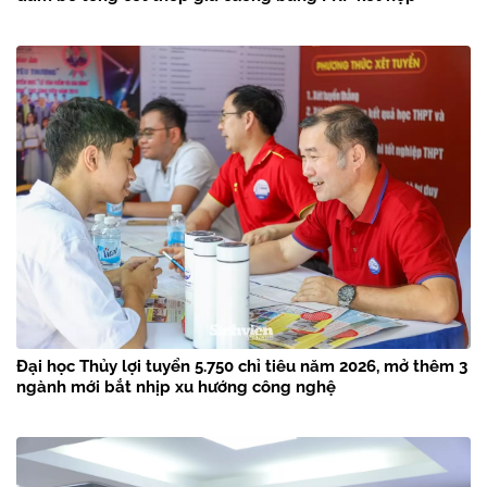
Đại học Thủy lợi tuyển 5.750 chỉ tiêu năm 2026, mở thêm 3
ngành mới bắt nhịp xu hướng công nghệ