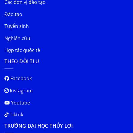
Các đơn vị đào tạo
Đào tạo
Tuyển sinh
Nghiên cứu
Hợp tác quốc tế
THEO DÕI TLU
Facebook
Instagram
Youtube
Tiktok
TRƯỜNG ĐẠI HỌC THỦY LỢI