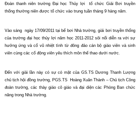
Đoàn thanh niên trường Đại học Thủy lợi
tổ chức Giải Bơi truyền
thống thường niên được tổ chức vào trung tuần tháng 9 hàng năm.
Vào sáng
ngày 17/09/2011 tại bể bơi Nhà trường, giải bơi truyền thống
của trường đại học thủy lợi năm học 2011-2012 sôi nổi diễn ra với sự
hưởng ứng và cổ vũ nhiệt tình từ đông đảo cán bộ giáo viên và sinh
viên cùng các cổ động viên yêu thích môn thể thao dưới nước.
Đến với giải lần này có sự có mặt của GS.TS Dương Thanh Lượng
chủ tịch hội đồng trường, PGS.TS
Hoàng Xuân Thành – Chủ tịch Công
đoàn trường, các thày giáo cô giáo và đại diện các Phòng Ban chức
năng trong Nhà trường.