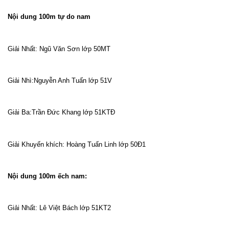
Nội dung 100m tự do nam
Giải Nhất: Ngũ Văn Sơn lớp 50MT
Giải Nhì:Nguyễn Anh Tuấn lớp 51V
Giải Ba:Trần Đức Khang lớp 51KTĐ
Giải Khuyến khích: Hoàng Tuấn Linh lớp 50Đ1
Nội dung 100m ếch nam:
Giải Nhất: Lê Việt Bách lớp 51KT2