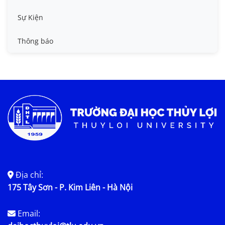
Tin công tác sinh viên
Sự Kiện
Tin đào tạo
Thông báo
Tin KHCN và HTQT
Tin tức chung
Địa chỉ:
175 Tây Sơn - P. Kim Liên - Hà Nội
Email: