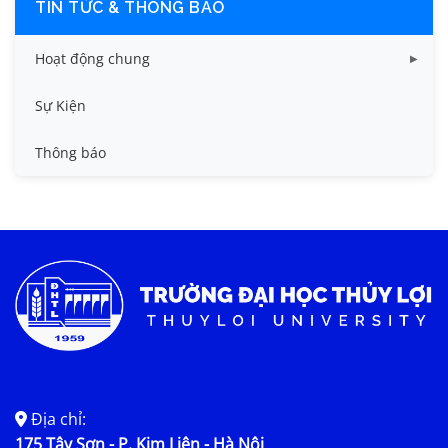
TIN TỨC & THÔNG BÁO
Hoạt động chung
Tin công tác sinh viên
Sự Kiện
Tin đào tạo
Thông báo
Tin KHCN và HTQT
Tin tức chung
Địa chỉ:
175 Tây Sơn - P. Kim Liên - Hà Nội