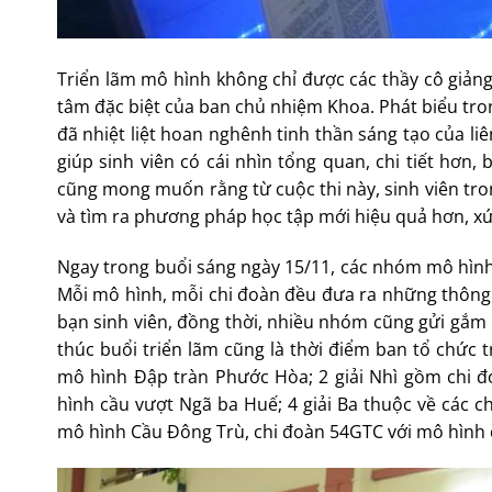
Triển lãm mô hình không chỉ được các thầy cô giản
tâm đặc biệt của ban chủ nhiệm Khoa. Phát biểu tr
đã nhiệt liệt hoan nghênh tinh thần sáng tạo của liê
giúp sinh viên có cái nhìn tổng quan, chi tiết hơn
cũng mong muốn rằng từ cuộc thi này, sinh viên tro
và tìm ra phương pháp học tập mới hiệu quả hơn, xứ
Ngay trong buổi sáng ngày 15/11, các nhóm mô hình đ
Mỗi mô hình, mỗi chi đoàn đều đưa ra những thông tin
bạn sinh viên, đồng thời, nhiều nhóm cũng gửi gắm
thúc buổi triển lãm cũng là thời điểm ban tổ chức 
mô hình Đập tràn Phước Hòa; 2 giải Nhì gồm chi đ
hình cầu vượt Ngã ba Huế; 4 giải Ba thuộc về các 
mô hình Cầu Đông Trù, chi đoàn 54GTC với mô hình 