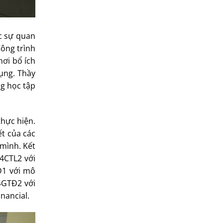
c sự quan
ông trình
hơi bổ ích
dụng. Thầy
ng học tập
thực hiện.
ết của các
mình. Kết
54CTL2 với
Đ1 với mô
4GTĐ2 với
nancial.