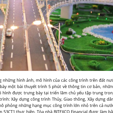
ng những hình ảnh, mô hình của các công trình trên đất nư
 bày một bài thuyết trình 5 phút về thông tin cơ bản, nhữ
 hình được trưng bày tại triển lãm chủ yếu tập trung tron
trình: Xây dựng công trình Thủy, Giao thông, Xây dựng dâ
ô phỏng những hạng mục công trình lớn nhỏ trên cả nước
n 53CT1 thực hiện, Tòa nhà BITEXCO Financial được làm bằ