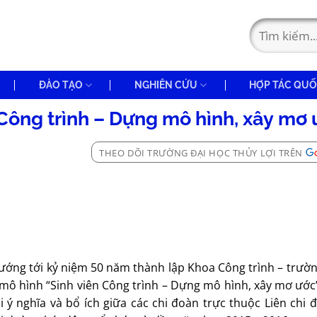
ĐÀO TẠO
NGHIÊN CỨU
HỢP TÁC QUỐ
 Công trình – Dựng mô hình, xây mơ 
THEO DÕI TRƯỜNG ĐẠI HỌC THỦY LỢI TRÊN
ướng tới kỷ niệm 50 năm thành lập Khoa Công trình – trườ
m mô hình “Sinh viên Công trình – Dựng mô hình, xây mơ ướ
i ý nghĩa và bổ ích giữa các chi đoàn trực thuộc Liên chi