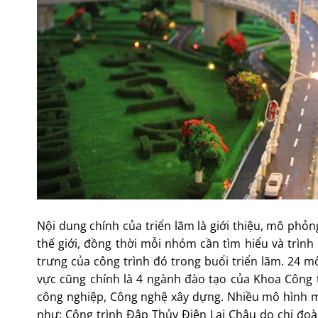
Nội dung chính của triển lãm là giới thiệu, mô phỏ
thế giới, đồng thời mỗi nhóm cần tìm hiểu và trình
trưng của công trình đó trong buổi triển lãm. 24 mô
vực cũng chính là 4 ngành đào tạo của Khoa Công 
công nghiệp, Công nghệ xây dựng. Nhiều mô hình m
như: Công trình Đập Thủy Điện Lai Châu do chi đoà