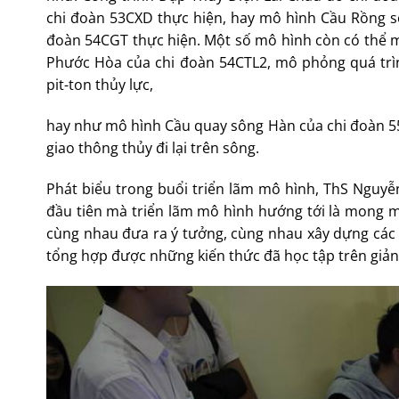
chi đoàn 53CXD thực hiện, hay mô hình Cầu Rồng sô
đoàn 54CGT thực hiện. Một số mô hình còn có thể 
Phước Hòa của chi đoàn 54CTL2, mô phỏng quá trìn
pit-ton thủy lực,
hay như mô hình Cầu quay sông Hàn của chi đoàn 5
giao thông thủy đi lại trên sông.
Phát biểu trong buổi triển lãm mô hình, ThS Nguyễn
đầu tiên mà triển lãm mô hình hướng tới là mong mu
cùng nhau đưa ra ý tưởng, cùng nhau xây dựng các m
tổng hợp được những kiến thức đã học tập trên giả