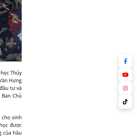
 học Thủy
 Văn Hưng
đầu tư và
, Ban Chủ
 cho sinh
 học được
g của hầu