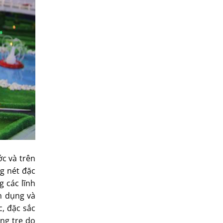
ớc và trên
ng nét đặc
g các lĩnh
n dụng và
, đặc sắc
ng tre do