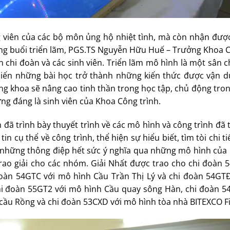
g viên của các bộ môn ủng hộ nhiệt tình, mà còn nhận đượ
ong buổi triển lãm, PGS.TS Nguyễn Hữu Huế – Trưởng Khoa C
n chi đoàn và các sinh viên. Triển lãm mô hình là một sân c
, biến những bài học trở thành những kiến thức được vận 
ng khoa sẽ nâng cao tinh thần trong học tập, chủ động tro
ng đáng là sinh viên của Khoa Công trình.
ã trình bày thuyết trình về các mô hình và công trình đã 
 cụ thể về công trình, thể hiện sự hiểu biết, tìm tòi chi ti
 những thông điệp hết sức ý nghĩa qua những mô hình của 
trao giải cho các nhóm. Giải Nhất được trao cho chi đoàn 
oàn 54GTC với mô hình Cầu Trần Thị Lý và chi đoàn 54GT
chi đoàn 55GT2 với mô hình Cầu quay sông Hàn, chi đoàn 5
cầu Rồng và chi đoàn 53CXD với mô hình tòa nhà BITEXCO Fi