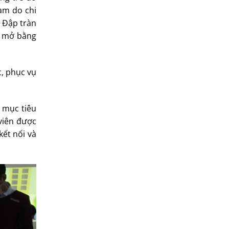
am do chi
 Đập tràn
g mở bằng
, phục vụ
, mục tiêu
 viên được
kết nối và