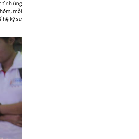
t tình ủng
 nhóm, mỗi
ế hệ kỹ sư