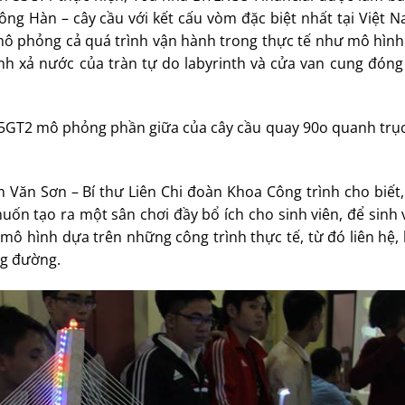
ng Hàn – cây cầu với kết cấu vòm đặc biệt nhất tại Việt N
mô phỏng cả quá trình vận hành trong thực tế như mô hình
h xả nước của tràn tự do labyrinth và cửa van cung đón
5GT2 mô phỏng phần giữa của cây cầu quay 90o quanh trục
 Văn Sơn – Bí thư Liên Chi đoàn Khoa Công trình cho biết
ốn tạo ra một sân chơi đầy bổ ích cho sinh viên, để sinh
ô hình dựa trên những công trình thực tế, từ đó liên hệ, 
ng đường.