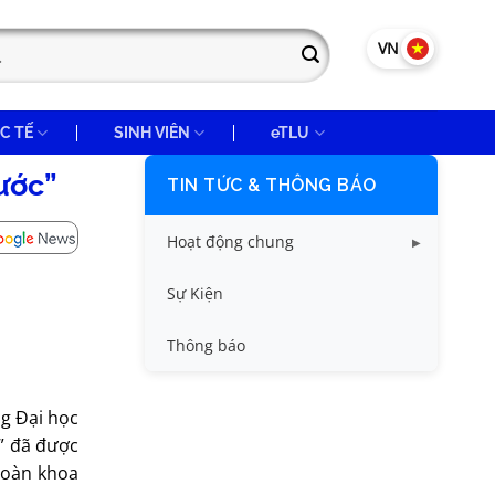
VN
EN
C TẾ
SINH VIÊN
eTLU
ước”
TIN TỨC & THÔNG BÁO
Hoạt động chung
Tin công tác sinh viên
Sự Kiện
Tin đào tạo
Thông báo
Tin KHCN và HTQT
ng Đại học
Tin tức chung
c” đã được
 đoàn khoa