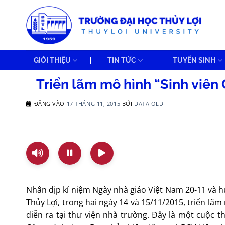
Bỏ
qua
nội
dung
GIỚI THIỆU
TIN TỨC
TUYỂN SINH
Triển lãm mô hình “Sinh viên
ĐĂNG VÀO
17 THÁNG 11, 2015
BỞI
DATA OLD
Nhân dịp kỉ niệm Ngày nhà giáo Việt Nam 20-11 và h
Thủy Lợi, trong hai ngày 14 và 15/11/2015, triển lã
diễn ra tại thư viện nhà trường. Đây là một cuộc th