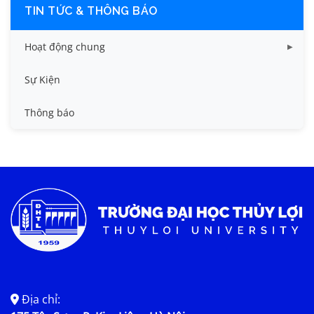
TIN TỨC & THÔNG BÁO
Hoạt động chung
Tin công tác sinh viên
Sự Kiện
Tin đào tạo
Thông báo
Tin KHCN và HTQT
Tin tức chung
Địa chỉ: