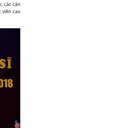
; các cán
c viên cao