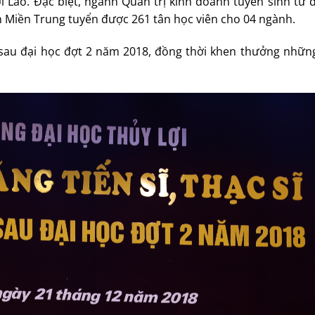
i Lào. Đặc biệt, ngành Quản trị kinh doanh tuyển sinh từ
ện Miền Trung tuyển được 261 tân học viên cho 04 ngành.
 sau đại học đợt 2 năm 2018, đồng thời khen thưởng nhữn