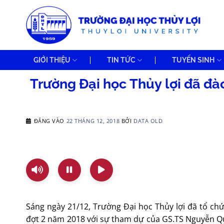
Bỏ
qua
nội
dung
GIỚI THIỆU
TIN TỨC
TUYỂN SINH
Trường Đại học Thủy lợi đã đào
ĐĂNG VÀO
22 THÁNG 12, 2018
BỞI
DATA OLD
Sáng ngày 21/12, Trường Đại học Thủy lợi đã tổ chức
đợt 2 năm 2018 với sự tham dự của GS.TS Nguyễn Qu