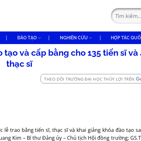
ĐÀO TẠO
NGHIÊN CỨU
HỢP TÁC QUỐ
 tạo và cấp bằng cho 135 tiến sĩ và 
thạc sĩ
THEO DÕI TRƯỜNG ĐẠI HỌC THỦY LỢI TRÊN
 lễ trao bằng tiến sĩ, thạc sĩ và khai giảng khóa đào tạo s
ang Kim – Bí thư Đảng ủy – Chủ tịch Hội đồng trường; GS.