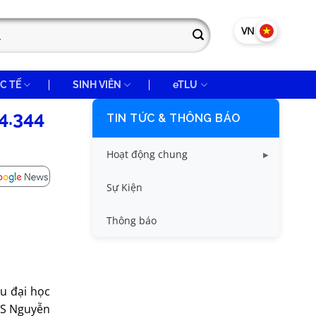
VN
EN
C TẾ
SINH VIÊN
eTLU
4.344
TIN TỨC & THÔNG BÁO
Hoạt động chung
Tin công tác sinh viên
Sự Kiện
Tin đào tạo
Thông báo
Tin KHCN và HTQT
Tin tức chung
au đại học
TS Nguyễn