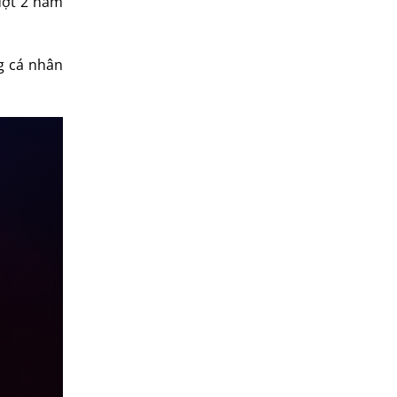
 đợt 2 năm
g cá nhân