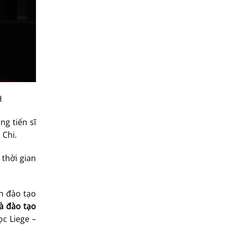
H
g tiến sĩ
 Chi.
 thời gian
nh đào tạo
à đào tạo
ọc Liege –