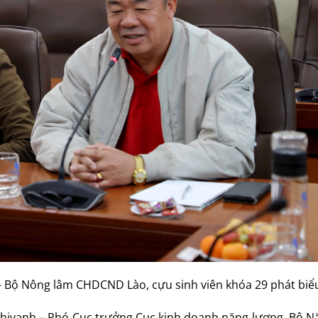
 – Bộ Nông lâm CHDCND Lào, cựu sinh viên khóa 29 phát biể
thivanh – Phó Cục trưởng Cục kinh doanh năng lượng, Bộ N