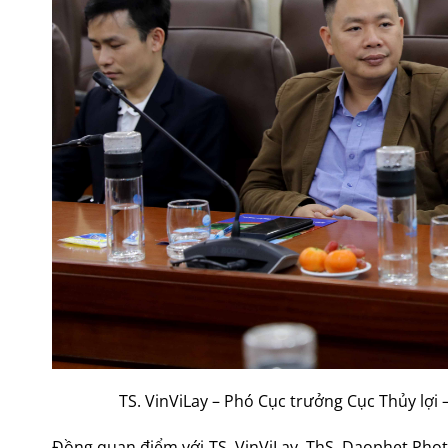
TS. VinViLay – Phó Cục trưởng Cục Thủy lợi
Đồng quan điểm với TS. VinViLay, ThS. Daophet Pho