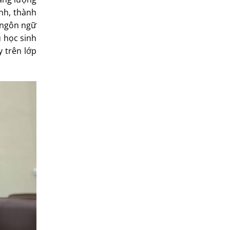
nh, thành
t ngôn ngữ
u học sinh
y trên lớp