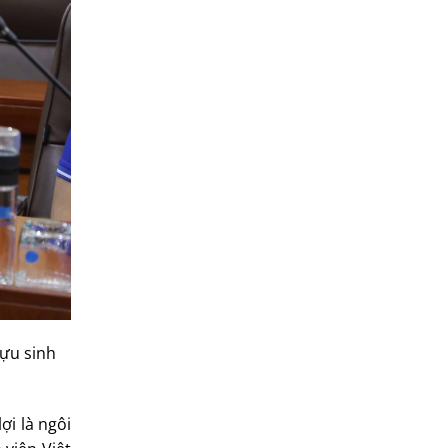
ựu sinh
ợi là ngôi