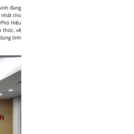
sinh đang
 nhất cho
i Phó Hiệu
 thức, về
 dựng tình