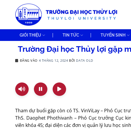
Bỏ
qua
nội
dung
GIỚI THIỆU
TIN TỨC
TUYỂN SINH
Trường Đại học Thủy lợi gặp 
ĐĂNG VÀO
4 THÁNG 12, 2024
BỞI
DATA OLD
Tham dự buổi gặp còn có TS. VinViLay – Phó Cục tr
ThS. Daophet Phothivanh – Phó Cục trưởng Cục k
viên khóa 45; đại diện các đơn vị quản lý lưu học sin