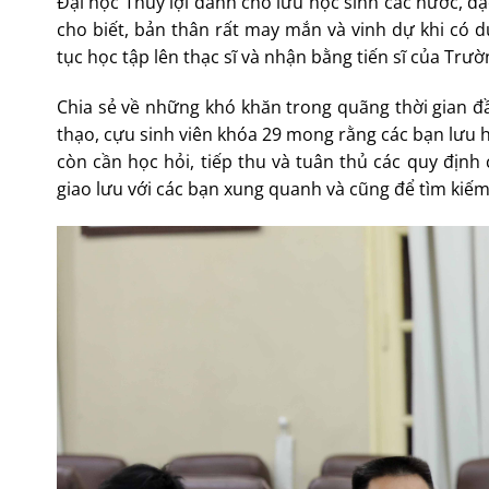
Đại học Thủy lợi dành cho lưu học sinh các nước, đặ
cho biết, bản thân rất may mắn và vinh dự khi có d
tục học tập lên thạc sĩ và nhận bằng tiến sĩ của Trư
Chia sẻ về những khó khăn trong quãng thời gian đầu
thạo, cựu sinh viên khóa 29 mong rằng các bạn lưu 
còn cần học hỏi, tiếp thu và tuân thủ các quy định 
giao lưu với các bạn xung quanh và cũng để tìm kiếm