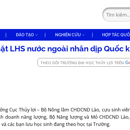
ĐÀO TẠO
NGHIÊN CỨU
HỢP TÁC QUỐ
mặt LHS nước ngoài nhân dịp Quốc 
THEO DÕI TRƯỜNG ĐẠI HỌC THỦY LỢI TRÊN
ưởng Cục Thủy lợi – Bộ Nông lâm CHDCND Lào, cựu sinh viên
inh doanh năng lượng, Bộ Năng lượng và Mỏ CHDCND Lào,
h và các bạn lưu học sinh đang theo học tại Trường.