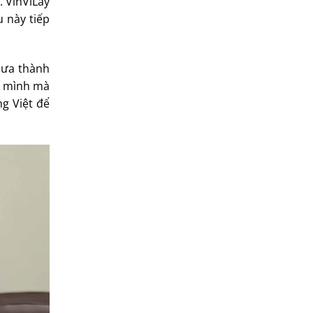
. VinViLay
u này tiếp
chưa thành
ớc mình mà
ng Việt để