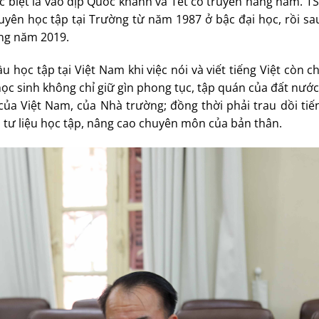
c biệt là vào dịp Quốc khánh và Tết cổ truyền hàng năm. TS
uyên học tập tại Trường từ năm 1987 ở bậc đại học, rồi sa
ờng năm 2019.
 học tập tại Việt Nam khi việc nói và viết tiếng Việt còn 
học sinh không chỉ giữ gìn phong tục, tập quán của đất nư
của Việt Nam, của Nhà trường; đồng thời phải trau dồi tiế
 tư liệu học tập, nâng cao chuyên môn của bản thân.