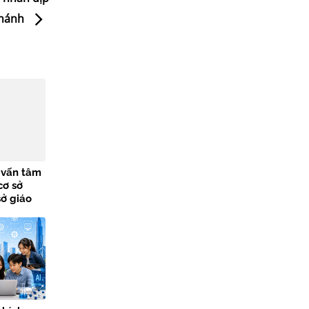
khánh
ư vấn tâm
cơ sở
sở giáo