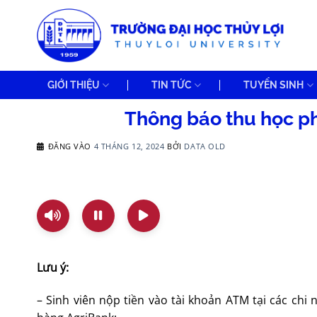
Bỏ
qua
nội
dung
GIỚI THIỆU
TIN TỨC
TUYỂN SINH
Thông báo thu học ph
ĐĂNG VÀO
4 THÁNG 12, 2024
BỞI
DATA OLD
Lưu ý:
– Sinh viên nộp tiền vào tài khoản ATM tại các ch