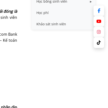
Học bổng sinh viên
Quy trình - Biểu mẫu
ải đóng là
HB khuyến khích học tập
Học phí
 sinh viên
Sổ tay sinh viên
HB Lê Văn Kiểm và gia đình
Khảo sát sinh viên
Trợ cấp xã hội
Vcom Bank
 – Kế toán
Việc làm
 nhân dịp