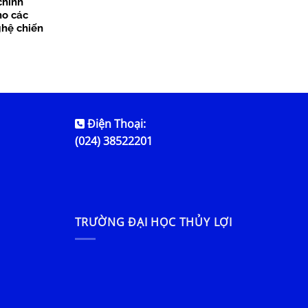
chính
ho các
hệ chiến
Điện Thoại:
(024) 38522201
TRƯỜNG ĐẠI HỌC THỦY LỢI