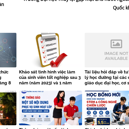
àn
Quốc 
chức
Khảo sát tình hình việc làm
Tài liệu hỏi đáp về t
g
của sinh viên tốt nghiệp sau 3
lý học đường tại các 
áng 8
năm (năm 2023) và 1 năm
giáo dục đại học, cơ 
 Đại học
(năm 2025)
dục nghề nghiệp
h