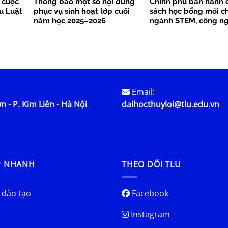
 cuộc
Thông báo một số nội dung
Chính phủ ban hành 
ểu Luật
phục vụ sinh hoạt lớp cuối
sách học bổng mới c
năm học 2025–2026
ngành STEM, công ng
lược từ năm 2026
Email:
n - P. Kim Liên - Hà Nội
daihocthuyloi@tlu.edu.vn
P NHANH
THEO DÕI TLU
 đào tạo
Facebook
Instagram