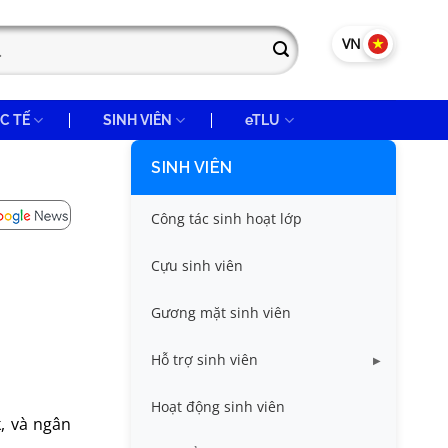
VN
EN
C TẾ
SINH VIÊN
eTLU
SINH VIÊN
Công tác sinh hoạt lớp
Cựu sinh viên
Gương mặt sinh viên
Hỗ trợ sinh viên
Miễn giảm học phí
Hoạt động sinh viên
, và ngân
Nhà ở