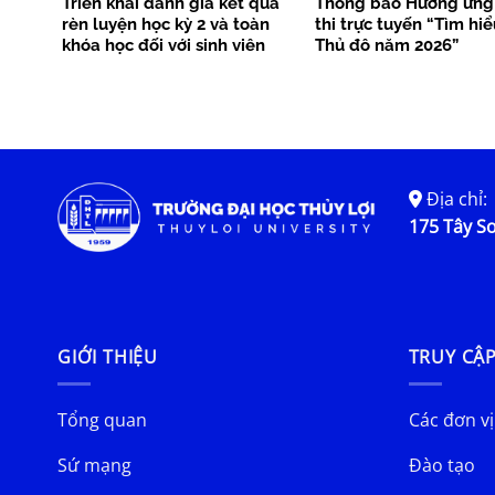
Triển khai đánh giá kết quả
Thông báo Hưởng ứng
rèn luyện học kỳ 2 và toàn
thi trực tuyến “Tìm hi
khóa học đối với sinh viên
Thủ đô năm 2026”
chính quy làm tốt nghiệp tại
học kỳ 2 năm học 2025-2026
Địa chỉ:
175 Tây Sơ
GIỚI THIỆU
TRUY CẬ
Tổng quan
Các đơn vị
Sứ mạng
Đào tạo