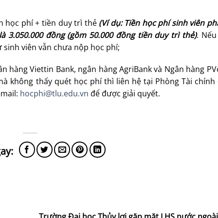
 học phí + tiền duy trì thẻ
(Ví dụ: Tiền học phí sinh viên ph
 là 3.050.000 đồng (gồm 50.000 đồng
tiền duy trì thẻ)
. Nếu
 sinh viên vẫn chưa nộp học phí;
Ngân hàng Viettin Bank, ngân hàng AgriBank và Ngân hàng P
à không thấy quét học phí thì liên hệ tại Phòng Tài chính
email:
hocphi@tlu.edu.vn
để được giải quyết.
Trường Đại học Thủy lợi gặp mặt LHS nước ngoài