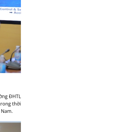
rường ĐHTL
trong thời
ệt Nam.