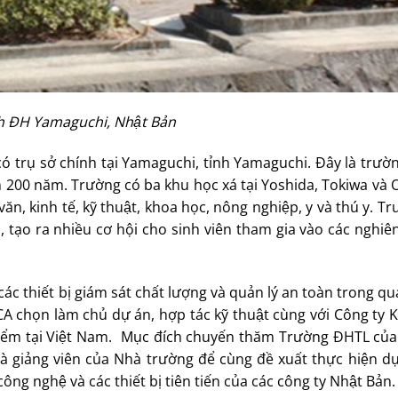
nh ĐH Yamaguchi, Nhật Bản
ó trụ sở chính tại Yamaguchi, tỉnh Yamaguchi. Đây là trườ
n 200 năm. Trường có ba khu học xá tại Yoshida, Tokiwa và O
n, kinh tế, kỹ thuật, khoa học, nông nghiệp, y và thú y. T
ao, tạo ra nhiều cơ hội cho sinh viên tham gia vào các nghiê
ác thiết bị giám sát chất lượng và quản lý an toàn trong qua
A chọn làm chủ dự án, hợp tác kỹ thuật cùng với Công ty K
́ điểm tại Việt Nam. Mục đích chuyến thăm Trường ĐHTL của 
à giảng viên của Nhà trường để cùng đề xuất thực hiện 
công nghệ và các thiết bị tiên tiến của các công ty Nhật Bản.