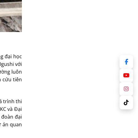
ng đại học
gushi với
rường luôn
n cứu tiên
́ trình thi
KC và Đại
đoàn đại
dự án quan