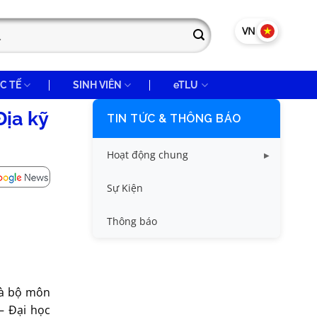
VN
EN
C TẾ
SINH VIÊN
eTLU
ịa kỹ
TIN TỨC & THÔNG BÁO
Hoạt động chung
Tin công tác sinh viên
Sự Kiện
Tin đào tạo
Thông báo
Tin KHCN và HTQT
Tin tức chung
 và bộ môn
́ – Đại học