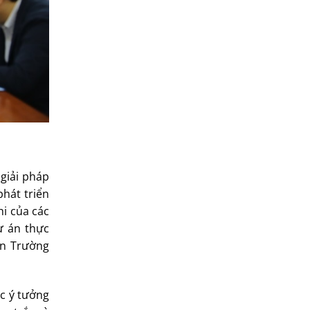
c giải pháp
át triển
thi của các
dự án thực
́n Trường
́c ý tưởng