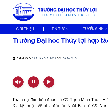
Bỏ
qua
nội
dung
GIỚI THIỆU
TIN TỨC
TUYỂN SINH
Trường Đại học Thủy lợi hợp tác v
ĐĂNG VÀO
29 THÁNG 7, 2019
BỞI
DATA OLD
Tham dự đón tiếp đoàn có GS. Trịnh Minh Thụ – Hi
Địa kỹ thuật. Về phía đối tác Nhật Bản có GS. Nor