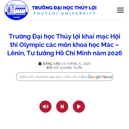
Bỏ
qua
nội
dung
Trường Đại học Thủy lợi khai mạc Hội
thi Olympic các môn khoa học Mác –
Lênin, Tư tưởng Hồ Chí Minh năm 2026
ĐĂNG VÀO
25 THÁNG 5, 2026
BỞI
HỒ QUANG TUẤN
THEO DÕI TRƯỜNG ĐẠI HỌC THỦY LỢI TRÊN