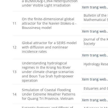
a Bi2MoO6/g-C3N4 Heterojunction
under Visible Light Irradiation
Xem trang web
Bulletin of the
On the finite-dimensional global
Mathematical S
11
attractor for the Navier-Stokes-α -
Boussinesq model
Xem trang web
Journal of the
Global attractor for a SEIRS model
Society
12
with diffusion and nonlinear
incidence rates
Xem trang web
Understanding hydrological
Hydrology Res
regimes in the Krong No River
13
under climate change scenarios
and Boun Tua Srah hydropower
Xem trang web
operation
Estuaries and 
Simulation of Coastal Flooding
14
Under Extreme Weather Patterns
for Quang Tri Province, Vietnam
Xem trang web
Synoptic Patterns and Effects of