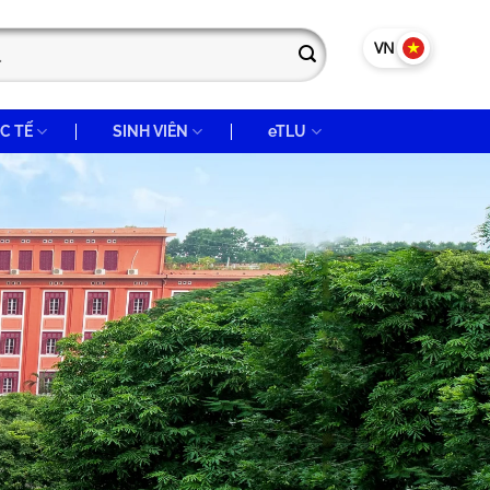
VN
EN
C TẾ
SINH VIÊN
eTLU