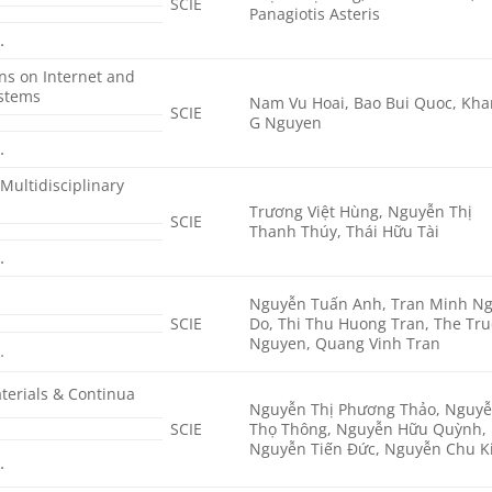
SCIE
Panagiotis Asteris
…
ons on Internet and
ystems
Nam Vu Hoai, Bao Bui Quoc, Kh
SCIE
G Nguyen
…
Multidisciplinary
Trương Việt Hùng, Nguyễn Thị
SCIE
Thanh Thúy, Thái Hữu Tài
…
Nguyễn Tuấn Anh, Tran Minh N
SCIE
Do, Thi Thu Huong Tran, The Tru
Nguyen, Quang Vinh Tran
…
terials & Continua
Nguyễn Thị Phương Thảo, Nguy
SCIE
Thọ Thông, Nguyễn Hữu Quỳnh,
Nguyễn Tiến Đức, Nguyễn Chu K
…