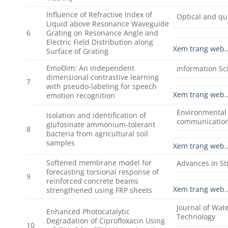
Influence of Refractive Index of
Optical and qu
Liquid above Resonance Waveguide
6
Grating on Resonance Angle and
Electric Field Distribution along
Xem trang web
Surface of Grating
EmoDim: An independent
Information Sc
dimensional contrastive learning
7
with pseudo-labeling for speech
Xem trang web
emotion recognition
Environmental
Isolation and identification of
communicatio
glufosinate ammonium-tolerant
8
bacteria from agricultural soil
samples
Xem trang web
Softened membrane model for
Advances in St
forecasting torsional response of
9
reinforced concrete beams
Xem trang web
strengthened using FRP sheets
Journal of Wat
Enhanced Photocatalytic
Technology
Degradation of Ciprofloxacin Using
10