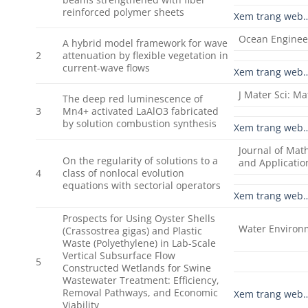
reinforced polymer sheets
Xem trang web
Ocean Enginee
A hybrid model framework for wave
2
attenuation by flexible vegetation in
current-wave flows
Xem trang web
J Mater Sci: Ma
The deep red luminescence of
3
Mn4+ activated LaAlO3 fabricated
by solution combustion synthesis
Xem trang web
Journal of Mat
On the regularity of solutions to a
and Applicatio
4
class of nonlocal evolution
equations with sectorial operators
Xem trang web
Prospects for Using Oyster Shells
Water Environ
(Crassostrea gigas) and Plastic
Waste (Polyethylene) in Lab-Scale
Vertical Subsurface Flow
5
Constructed Wetlands for Swine
Wastewater Treatment: Efficiency,
Removal Pathways, and Economic
Xem trang web
Viability