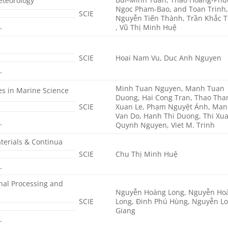
eteorology
Ngoc Pham-Bao, and Toan Trinh
SCIE
Nguyễn Tiến Thành, Trần Khắc 
…
, Vũ Thị Minh Huệ
SCIE
Hoai Nam Vu, Duc Anh Nguyen
…
Minh Tuan Nguyen, Manh Tuan
es in Marine Science
Duong, Hai Cong Tran, Thao Tha
SCIE
Xuan Le, Phạm Nguyệt Ánh, Ma
Van Do, Hanh Thi Duong, Thi Xu
…
Quynh Nguyen, Viet M. Trinh
terials & Continua
SCIE
Chu Thị Minh Huệ
…
nal Processing and
Nguyễn Hoàng Long, Nguyễn Ho
SCIE
Long, Đinh Phú Hùng, Nguyễn L
Giang
…