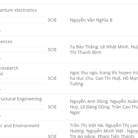
antum electronics
SCIE
Nguyễn Văn Nghĩa B
…
iences
Tạ Bảo Thắng, Lê Nhật Minh, Hu
SCIE
Thị Thanh Bình
…
 research
ngoc thu ngo, trang thi huyen tr
ns
SCIE
ha duc chu, Cao Thị Huệ, Hồ Mạ
Tường
…
ructural Engineering
Nguyễn Anh Dũng, Nguyễn Xuâ
SCIE
Huy, Lê Đăng Dũng, Trần Cao T
Ngọc
…
Trần Thị Việt Hà, Nguyễn Thị Lan
er and Environment
Hương, Nguyễn Minh Việt , Ngu
SCIE
Thị An Hằng, Phạm Tiến Thành,