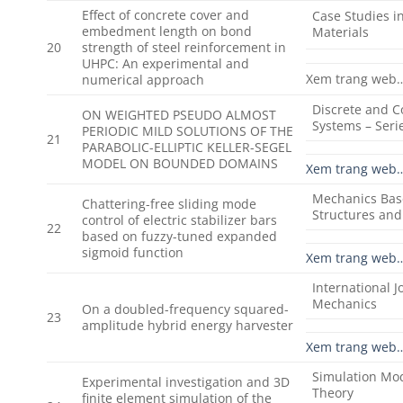
Effect of concrete cover and
Case Studies i
embedment length on bond
Materials
20
strength of steel reinforcement in
UHPC: An experimental and
Xem trang web
numerical approach
Discrete and 
ON WEIGHTED PSEUDO ALMOST
Systems – Seri
PERIODIC MILD SOLUTIONS OF THE
21
PARABOLIC-ELLIPTIC KELLER-SEGEL
MODEL ON BOUNDED DOMAINS
Xem trang web
Mechanics Bas
Chattering-free sliding mode
Structures an
control of electric stabilizer bars
22
based on fuzzy-tuned expanded
sigmoid function
Xem trang web
International J
Mechanics
On a doubled-frequency squared-
23
amplitude hybrid energy harvester
Xem trang web
Simulation Mod
Experimental investigation and 3D
Theory
finite element simulation of the