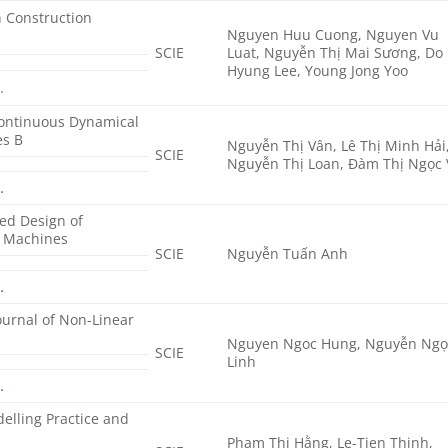
n Construction
Nguyen Huu Cuong, Nguyen Vu
SCIE
Luat, Nguyễn Thị Mai Sương, Do
Hyung Lee, Young Jong Yoo
…
Continuous Dynamical
es B
Nguyễn Thị Vân, Lê Thị Minh Hải
SCIE
Nguyễn Thị Loan, Đàm Thị Ngọc
…
ed Design of
d Machines
SCIE
Nguyễn Tuấn Anh
…
ournal of Non-Linear
Nguyen Ngoc Hung, Nguyễn Ngọ
SCIE
Linh
…
elling Practice and
Phạm Thị Hằng, Le-Tien Thinh,