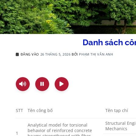
Danh sách cô
ĐĂNG VÀO
26 THÁNG 5, 2026
BỞI
PHẠM THỊ VÂN ANH
STT
Tên công bố
Tên tạp chí
Structural Eng
Analytical model for torsional
Mechanics
behavior of reinforced concrete
1
beams strengthened with fiber