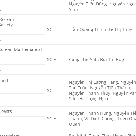
Nguyễn Tiến Dũng, Nguyễn Ngọ
…
Vinh
 Korean
ociety
SCIE
Trần Quang Thịnh, Lê Thị Thúy
…
 Korean Mathematical
SCIE
Cung Thế Anh, Bùi Thị Huệ
…
earch
Nguyễn Thị Lương Hằng, Nguyễ
Thế Toàn, Nguyễn Tiến Thành,
SCIE
Nguyễn Thanh Thủy, Nguyễn Vă
Sơn, Hà Trọng Ngọc
…
Coasts
Nguyen Thanh Hung, Nguyễn Ti
SCIE
Thành, Vu Dinh Cuong, Trieu Q
Quan
…
Bui-Minh Tuan, Thao Hoang-Phu