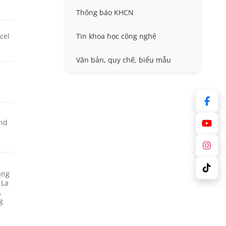
khác
Thông báo KHCN
Sở hữu trí tuệ
Thông tin ứng viên GS/PGS
cel
Tin khoa học công nghệ
Tiêu chuẩn, quy chuẩn
Văn bản, quy chế, biểu mẫu
and
ang
 La
,
g