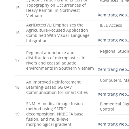
Advances in M
Topography on Occurrences of
15
Heavy Rainfall in Northwest
Xem trang web
Vietnam
AgriDetectVL: Emphasizes the
IEEE Access
Agriculture-Focused Application
16
Combined With Visual–Language
Xem trang web
Integration
Regional Studi
Regional abundance and
distribution of microplastics in
17
rivers and coastal aquatic
environments in Southern Vietnam
Xem trang web
Computers, Ma
An Improved Reinforcement
18
Learning-Based 6G UAV
Communication for Smart Cities
Xem trang web
SNM: A medical image fusion
Biomedical Sig
method using SSFRG
Control
19
decomposition, NRBOFA base
fusion, and multi-level
Xem trang web
morphological gradient