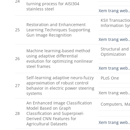
24
turning process for AISI304
stainless steel
Xem trang web
KSII Transacti
Restoration and Enhancement
Information S
25
Learning Techniques Supporting
Gun Image Recognition
Xem trang web
Structural and 
Machine learning‑based method
Optimization
using adaptive differential
26
evolution for optimizing nonlinear
steel frames
Xem trang web
Self-learning adaptive neuro-fuzzy
PLoS One
approximation of robust control
27
behavior in electric power steering
Xem trang web
systems
An Enhanced Image Classification
Computers, Ma
Model Based on Graph
28
Classification and Superpixel-
Derived CNN Features for
Xem trang web
Agricultural Datasets