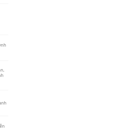
ỳnh
an,
nh
n
hanh
yễn