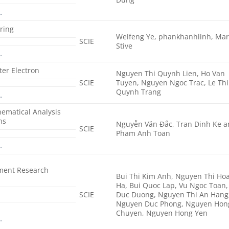
…
ring
Weifeng Ye, phankhanhlinh, Mar
SCIE
Stive
…
ter Electron
Nguyen Thi Quynh Lien, Ho Van
SCIE
Tuyen, Nguyen Ngoc Trac, Le Thi
Quynh Trang
…
hematical Analysis
ns
Nguyễn Văn Đắc, Tran Dinh Ke 
SCIE
Pham Anh Toan
…
ment Research
Bui Thi Kim Anh, Nguyen Thi Ho
Ha, Bui Quoc Lap, Vu Ngoc Toan,
SCIE
Duc Duong, Nguyen Thi An Hang
Nguyen Duc Phong, Nguyen Hon
Chuyen, Nguyen Hong Yen
…