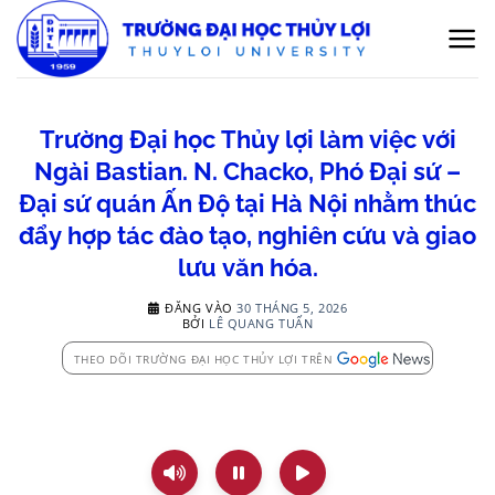
Bỏ
qua
nội
dung
Trường Đại học Thủy lợi làm việc với
Ngài Bastian. N. Chacko, Phó Đại sứ –
Đại sứ quán Ấn Độ tại Hà Nội nhằm thúc
đẩy hợp tác đào tạo, nghiên cứu và giao
lưu văn hóa.
ĐĂNG VÀO
30 THÁNG 5, 2026
BỞI
LÊ QUANG TUẤN
THEO DÕI TRƯỜNG ĐẠI HỌC THỦY LỢI TRÊN