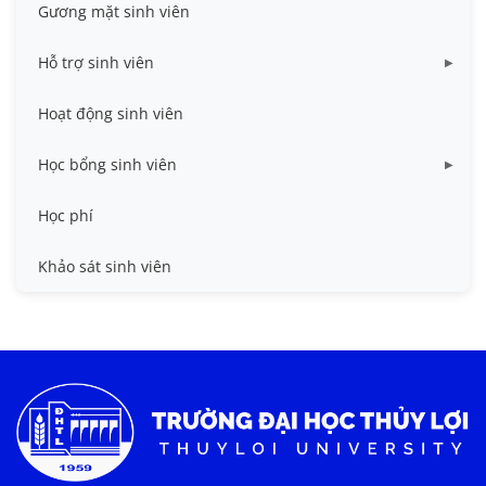
Gương mặt sinh viên
Hỗ trợ sinh viên
Miễn giảm học phí
Hoạt động sinh viên
Nhà ở
Học bổng sinh viên
Quy trình - Biểu mẫu
HB khuyến khích học tập
Học phí
Sổ tay sinh viên
HB Lê Văn Kiểm và gia đình
Khảo sát sinh viên
Trợ cấp xã hội
Việc làm