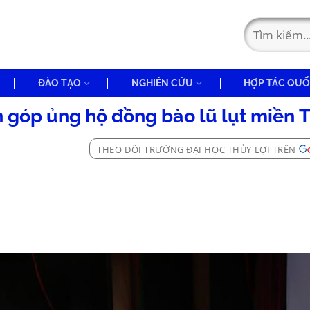
ĐÀO TẠO
NGHIÊN CỨU
HỢP TÁC QUỐ
n góp ủng hộ đồng bào lũ lụt miền 
THEO DÕI TRƯỜNG ĐẠI HỌC THỦY LỢI TRÊN