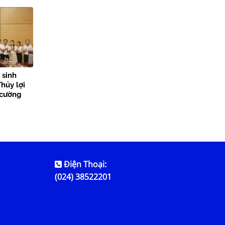
lợi
 sinh
hủy lợi
 cường
n tỏa giá
Điện Thoại:
(024) 38522201