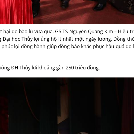
iệt hại do bão lũ vừa qua, GS.TS Nguyễn Quang Kim – Hiệu 
g Đại học Thủy lợi ủng hộ ít nhất một ngày lương. Đồng thờ
uỹ phúc lợi đồng hành giúp đồng bào khắc phục hậu quả do 
rường ĐH Thủy lợi khoảng gần 250 triệu đồng.