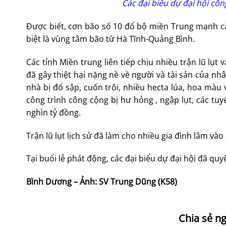
Các đại biểu dự đại hội cô
Được biết, cơn bão số 10 đổ bộ miền Trung mạnh cấp 
biệt là vùng tâm bão từ Hà Tĩnh-Quảng Bình.
Các tỉnh Miền trung liên tiếp chịu nhiều trận lũ lụt 
đã gây thiệt hại nặng nề về người và tài sản của n
nhà bị đổ sập, cuốn trôi, nhiều hecta lúa, hoa màu 
công trình công cộng bị hư hỏng , ngập lụt, các tu
nghìn tỷ đồng.
Trận lũ lụt lịch sử đã làm cho nhiều gia đình lâm và
Tại buổi lễ phát động, các đại biểu dự đại hội đã qu
Bình Dương – Ảnh: SV Trung Dũng (K58)