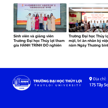
bộ
Sinh viên và giảng viên
Trường Đại học Thủy l
Trường Đại học Thủy lợi tham
mặt, tri ân nhân kỷ ni
gia HÀNH TRÌNH ĐỎ nghiên
năm Ngày Thương binh
cứu, học tập của thanh niên
sĩ
Việt Nam tại Trung Quốc –
Trại nghiên cứu, học tập
“Theo dấu chân Bác Hồ” năm
2026
Địa chỉ:
175 Tây Sơ