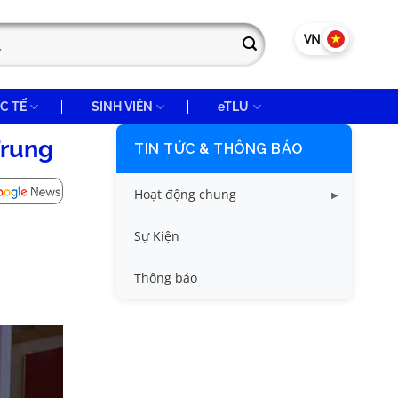
VN
EN
C TẾ
SINH VIÊN
eTLU
Trung
TIN TỨC & THÔNG BÁO
Hoạt động chung
Tin công tác sinh viên
Sự Kiện
Tin đào tạo
Thông báo
Tin KHCN và HTQT
Tin tức chung