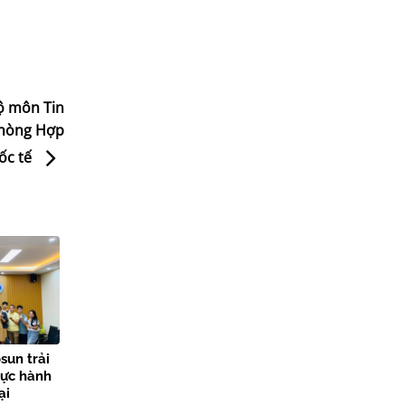
ộ môn Tin
Phòng Hợp
ốc tế
sun trải
hực hành
ại