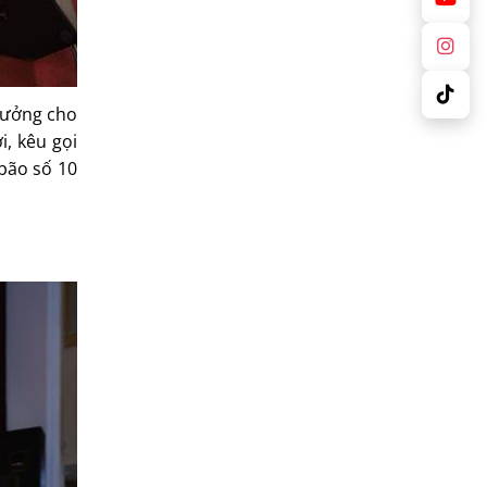
trưởng cho
i, kêu gọi
bão số 10