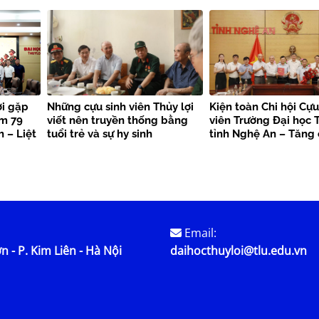
quyết Hội nghị Trung ương 3
Trường Đại học Thủy 
khóa XIV
ợi gặp
Những cựu sinh viên Thủy lợi
Kiện toàn Chi hội Cựu
ệm 79
viết nên truyền thống bằng
viên Trường Đại học T
 – Liệt
tuổi trẻ và sự hy sinh
tỉnh Nghệ An – Tăng
kết nối nguồn lực, la
trị truyền thống
Email:
n - P. Kim Liên - Hà Nội
daihocthuyloi@tlu.edu.vn