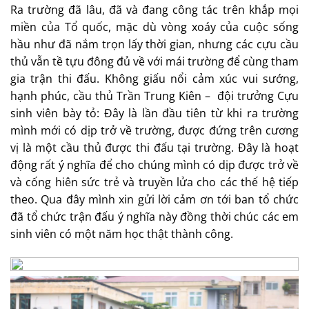
Ra trường đã lâu, đã và đang công tác trên khắp mọi
miền của Tổ quốc, mặc dù vòng xoáy của cuộc sống
hầu như đã nắm trọn lấy thời gian, nhưng các cựu cầu
thủ vẫn tề tựu đông đủ về với mái trường để cùng tham
gia trận thi đấu. Không giấu nổi cảm xúc vui sướng,
hạnh phúc, cầu thủ Trần Trung Kiên – đội trưởng Cựu
sinh viên bày tỏ: Đây là lần đầu tiên từ khi ra trường
mình mới có dịp trở về trường, được đứng trên cương
vị là một cầu thủ được thi đấu tại trường. Đây là hoạt
động rất ý nghĩa để cho chúng mình có dịp được trở về
và cống hiên sức trẻ và truyền lửa cho các thế hệ tiếp
theo. Qua đây mình xin gửi lời cảm ơn tới ban tổ chức
đã tổ chức trận đấu ý nghĩa này đồng thời chúc các em
sinh viên có một năm học thật thành công.