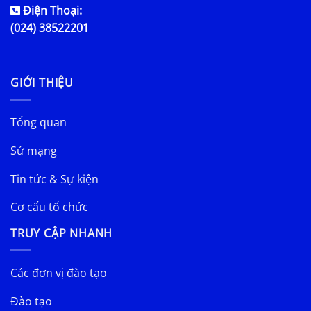
Điện Thoại:
(024) 38522201
GIỚI THIỆU
Tổng quan
Sứ mạng
Tin tức & Sự kiện
Cơ cấu tổ chức
TRUY CẬP NHANH
Các đơn vị đào tạo
Đào tạo