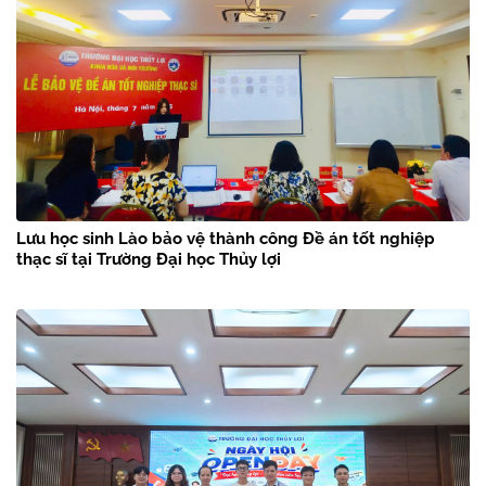
Lưu học sinh Lào bảo vệ thành công Đề án tốt nghiệp
thạc sĩ tại Trường Đại học Thủy lợi