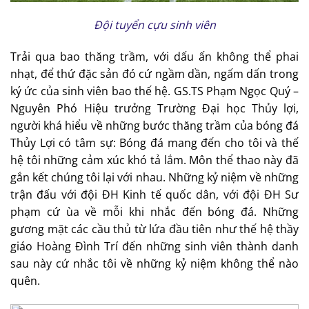
Đội tuyển cựu sinh viên
Trải qua bao thăng trầm, với dấu ấn không thể phai
nhạt, để thứ đặc sản đó cứ ngầm dần, ngấm dấn trong
ký ức của sinh viên bao thế hệ. GS.TS Phạm Ngọc Quý –
Nguyên Phó Hiệu trưởng Trường Đại học Thủy lợi,
người khá hiểu về những bước thăng trầm của bóng đá
Thủy Lợi có tâm sự: Bóng đá mang đến cho tôi và thế
hệ tôi những cảm xúc khó tả lắm. Môn thể thao này đã
gắn kết chúng tôi lại với nhau. Những kỷ niệm về những
trận đấu với đội ĐH Kinh tế quốc dân, với đội ĐH Sư
phạm cứ ùa về mỗi khi nhắc đến bóng đá. Những
gương mặt các cầu thủ từ lứa đầu tiên như thế hệ thầy
giáo Hoàng Đình Trí đến những sinh viên thành danh
sau này cứ nhắc tôi về những kỷ niệm không thể nào
quên.