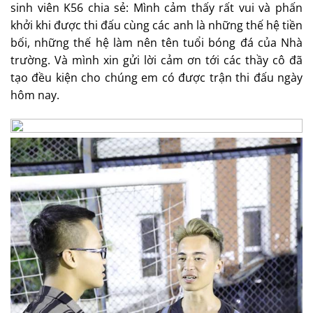
sinh viên K56 chia sẻ: Mình cảm thấy rất vui và phấn
khởi khi được thi đấu cùng các anh là những thế hệ tiền
bối, những thế hệ làm nên tên tuổi bóng đá của Nhà
trường. Và mình xin gửi lời cảm ơn tới các thầy cô đã
tạo đều kiện cho chúng em có được trận thi đấu ngày
hôm nay.