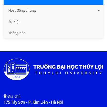
Hoạt động chung
Tin công tác sinh viên
Sự Kiện
Tin đào tạo
Thông báo
Tin KHCN và HTQT
Tin tức chung
Địa chỉ:
175 Tây Sơn - P. Kim Liên - Hà Nội