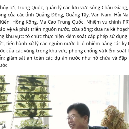
ủy lợi, Trung Quốc, quản lý các lưu vực sông Châu Giang,
sông của các tỉnh Quảng Đông, Quảng Tây, Vân Nam, Hải N
 Kiến, Hồng Kông, Ma Cao Trung Quốc. Nhiệm vụ chính P
ảo vệ và phát triển nguồn nước, cửa sông; đưa ra kế hoạc
ong khu vực; tổ chức thực hiện kiểm soát cấp phép sử dụng
c, tiến hành xử lý các nguồn nước bị ô nhiễm bằng các kỹ 
nước của các vùng trong khu vực; phòng chống và kiểm soát l
iển; giám sát an toàn các dự án nước như hồ chứa và đập 
ước.