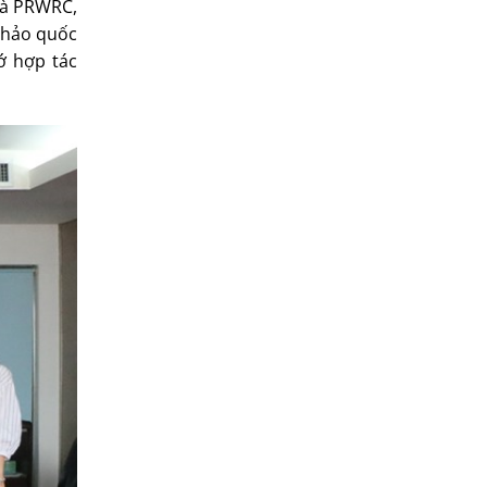
 và PRWRC,
 thảo quốc
ớ hợp tác