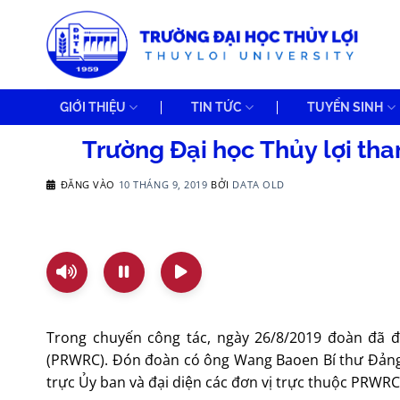
Bỏ
qua
nội
dung
GIỚI THIỆU
TIN TỨC
TUYỂN SINH
Trường Đại học Thủy lợi th
ĐĂNG VÀO
10 THÁNG 9, 2019
BỞI
DATA OLD
Trong chuyến công tác, ngày 26/8/2019 đoàn đã đ
(PRWRC). Đón đoàn có ông Wang Baoen Bí thư Đản
trực Ủy ban và đại diện các đơn vị trực thuộc PRWRC