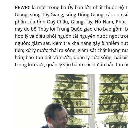
PRWRC là một trong ba Ủy ban lớn nhất thuộc Bộ Th
Giang, sông Tây Giang, sông Đông Giang, các con 
phần của tỉnh Quý Châu, Giang Tây, Hồ Nam, Phúc
nay do bộ Thủy lợi Trung Quốc giao cho bao gồm: b
hợp lý và điều phối nguồn tài nguyên nước ngọt tr
nguồn; giám sát, kiểm tra khả năng gây ô nhiễm nướ
tiến; xử lý nước thải ra sông, giám sát chất lượng 
hán; bảo tồn đất và nước, quản lý cửa sông, bãi b
trong lưu vực; quản lý vận hành các dự án bảo tồn n