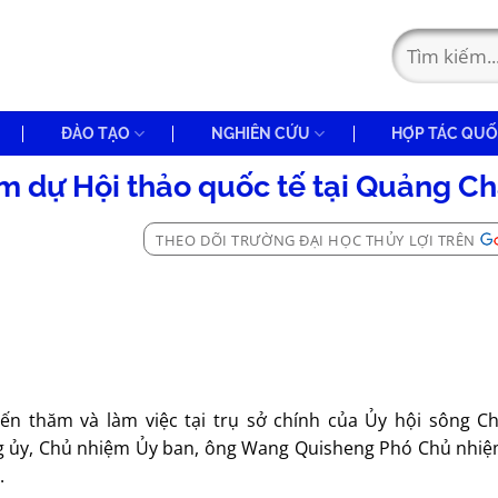
ĐÀO TẠO
NGHIÊN CỨU
HỢP TÁC QUỐ
am dự Hội thảo quốc tế tại Quảng C
THEO DÕI TRƯỜNG ĐẠI HỌC THỦY LỢI TRÊN
ến thăm và làm việc tại trụ sở chính của Ủy hội sông C
g ủy, Chủ nhiệm Ủy ban, ông Wang Quisheng Phó Chủ nhi
.