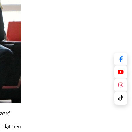
n vị
C đặt nền