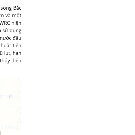
 sông Bắc
am và một
RWRC hiện
h sử dụng
 nước đầu
thuật tiên
ũ lụt, hạn
thủy điện