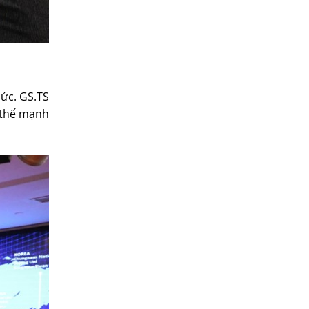
hức. GS.TS
ư thế mạnh