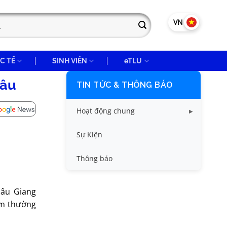
VN
EN
C TẾ
SINH VIÊN
eTLU
hâu
TIN TỨC & THÔNG BÁO
Hoạt động chung
Tin công tác sinh viên
Sự Kiện
Tin đào tạo
Thông báo
Tin KHCN và HTQT
hâu Giang
Tin tức chung
ệm thường