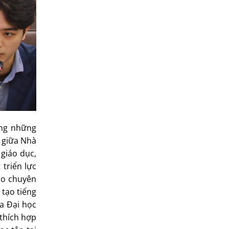
ong những
c giữa Nhà
 giáo dục,
 triển lực
ạo chuyên
 tạo tiếng
ủa Đại học
thích hợp