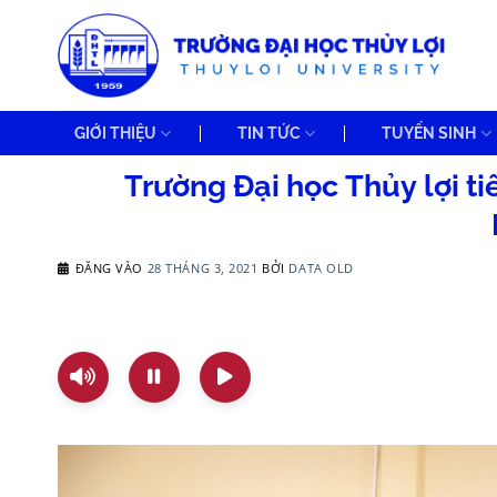
Bỏ
qua
nội
dung
GIỚI THIỆU
TIN TỨC
TUYỂN SINH
Trường Đại học Thủy lợi ti
ĐĂNG VÀO
28 THÁNG 3, 2021
BỞI
DATA OLD