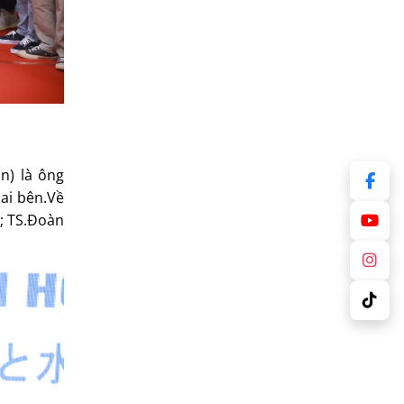
n) là ông
ai bên.Về
g; TS.Đoàn