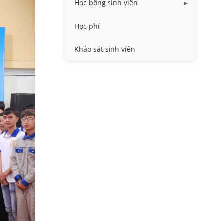
Học bổng sinh viên
Quy trình - Biểu mẫu
HB khuyến khích học tập
Học phí
Sổ tay sinh viên
HB Lê Văn Kiểm và gia đình
Khảo sát sinh viên
Trợ cấp xã hội
Việc làm