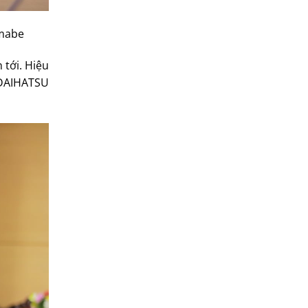
amabe
 tới. Hiệu
 DAIHATSU