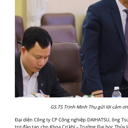
GS.TS Trịnh Minh Thụ gửi lời cảm 
Đại diện Công ty CP Công nghiệp DAIHATSU, ông Tsuy
trợ đào tạo cho Khoa Cơ khí – Trường Đại học Thủy l