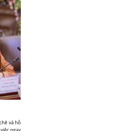
 chẽ và hỗ
 việc ngay