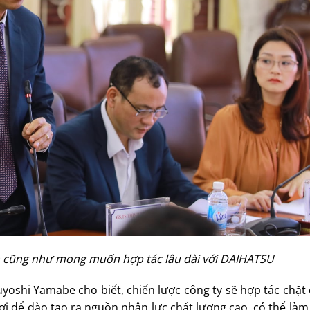
ơn cũng như mong muốn hợp tác lâu dài với DAIHATSU
oshi Yamabe cho biết, chiến lược công ty sẽ hợp tác chặt
ợi để đào tạo ra nguồn nhân lực chất lượng cao, có thể làm