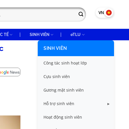
VN
EN
C TẾ
SINH VIÊN
eTLU
c
SINH VIÊN
Công tác sinh hoạt lớp
Cựu sinh viên
Gương mặt sinh viên
Hỗ trợ sinh viên
Miễn giảm học phí
Hoạt động sinh viên
Nhà ở