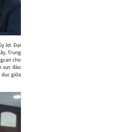
 lợi. Đại
ây, Trung
ngcan cho
h vực đào
o dục giữa