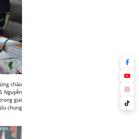
 mừng chào
TS Nguyễn
rong giai
cứu chung