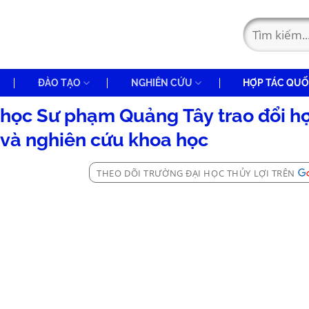
ĐÀO TẠO
NGHIÊN CỨU
HỢP TÁC QUỐ
i học Sư phạm Quảng Tây trao đổi h
 và nghiên cứu khoa học
THEO DÕI TRƯỜNG ĐẠI HỌC THỦY LỢI TRÊN