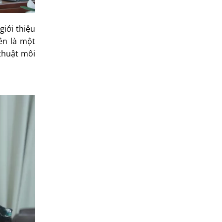
iới thiệu
ên là một
thuật môi