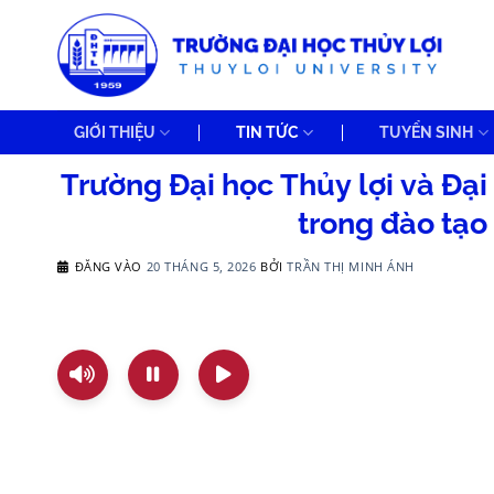
Bỏ
qua
nội
dung
GIỚI THIỆU
TIN TỨC
TUYỂN SINH
Trường Đại học Thủy lợi và Đạ
trong đào tạo
ĐĂNG VÀO
20 THÁNG 5, 2026
BỞI
TRẦN THỊ MINH ÁNH