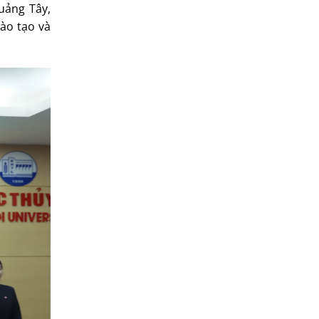
uảng Tây,
ào tạo và