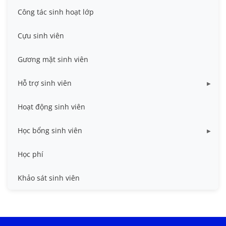
Công tác sinh hoạt lớp
Cựu sinh viên
Gương mặt sinh viên
Hỗ trợ sinh viên
Miễn giảm học phí
Hoạt động sinh viên
Nhà ở
Học bổng sinh viên
Quy trình - Biểu mẫu
HB khuyến khích học tập
Học phí
Sổ tay sinh viên
HB Lê Văn Kiểm và gia đình
Khảo sát sinh viên
Trợ cấp xã hội
Việc làm