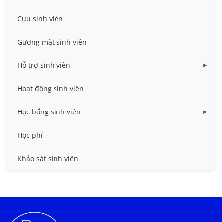
Cựu sinh viên
Gương mặt sinh viên
Hỗ trợ sinh viên
Miễn giảm học phí
Hoạt động sinh viên
Nhà ở
Học bổng sinh viên
Quy trình - Biểu mẫu
HB khuyến khích học tập
Học phí
Sổ tay sinh viên
HB Lê Văn Kiểm và gia đình
Khảo sát sinh viên
Trợ cấp xã hội
Việc làm