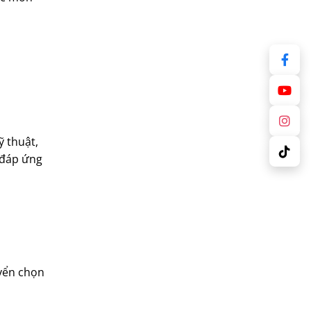
ỹ thuật,
u đáp ứng
uyển chọn