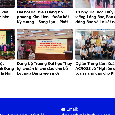
 Việt
Đại hội đại biểu Đảng bộ
Trường Đại học Thủy 
n bền
phường Kim Liên: “Đoàn kết –
viếng Lăng Bác, Báo
Kỷ cương – Sáng tạo – Phát
dâng Bác và Lễ kết 
triển”
viên mới chào mừng 
kiện trọng đại
ệt
Đảng bộ Trường Đại học Thủy
Dự án Trung tâm Xuấ
nh Đảng
lợi chuẩn bị chu đáo cho Lễ
ACROSS về “Nghiên c
Hà Nội
kết nạp Đảng viên mới
toán nâng cao cho K
bền vững”
Email: