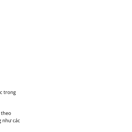
ọc trong
 theo
g như các