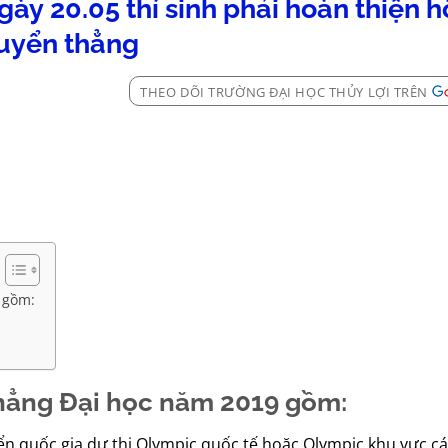
ày 20.05 thí sinh phải hoàn thiện h
uyển thẳng
THEO DÕI TRƯỜNG ĐẠI HỌC THỦY LỢI TRÊN
 gồm:
 thẳng Đại học năm 2019 gồm:
yển quốc gia dự thi Olympic quốc tế hoặc Olympic khu vực 