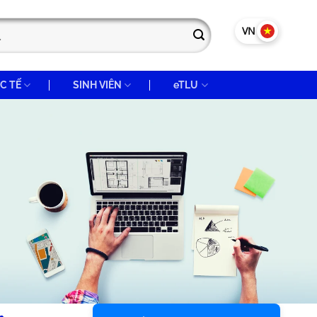
VN
EN
C TẾ
SINH VIÊN
eTLU