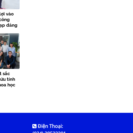
lợi vào
 công
nạp đảng
các sự
t sắc
ứu tính
hoa học
Điện Thoại: