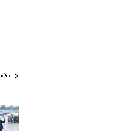
ỷ niệm