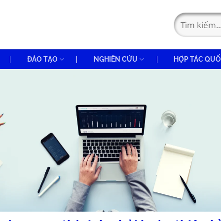
ĐÀO TẠO
NGHIÊN CỨU
HỢP TÁC QUỐ