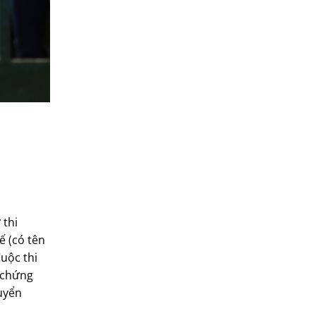
 thi
ế (có tên
uộc thi
y chứng
tuyển