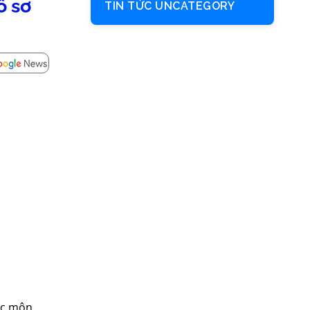
ồ sơ
TIN TỨC UNCATEGORY
các môn