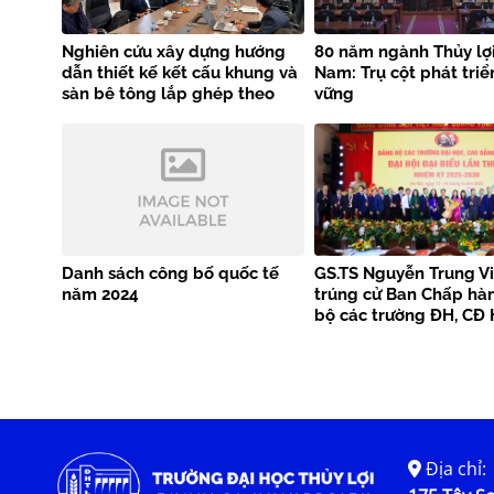
Nghiên cứu xây dựng hướng
80 năm ngành Thủy lợi
dẫn thiết kế kết cấu khung và
Nam: Trụ cột phát triể
sàn bê tông lắp ghép theo
vững
tiêu chuẩn EN 1992-1-1
Danh sách công bố quốc tế
GS.TS Nguyễn Trung Vi
năm 2024
trúng cử Ban Chấp hà
bộ các trường ĐH, CĐ 
Địa chỉ: