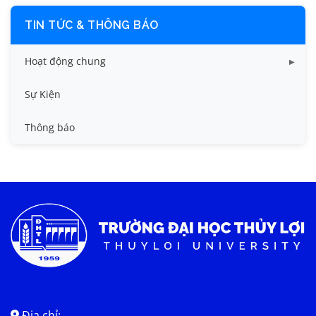
TIN TỨC & THÔNG BÁO
Hoạt động chung
Tin công tác sinh viên
Sự Kiện
Tin đào tạo
Thông báo
Tin KHCN và HTQT
Tin tức chung
Địa chỉ: