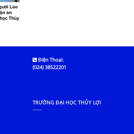
gười Lào
uận án
i học Thủy
Điện Thoại:
(024) 38522201
TRƯỜNG ĐẠI HỌC THỦY LỢI