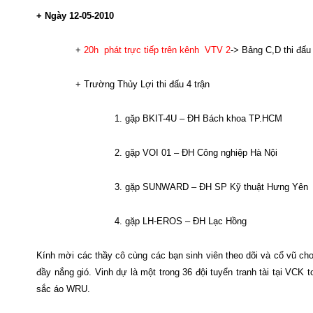
+ Ngày 12-05-2010
+
20h phát trực tiếp trên kênh VTV 2
-> Bảng C,D thi đấu
+ Trường Thủy Lợi thi đấu 4 trận
1. gặp BKIT-4U – ĐH Bách khoa TP.HCM
2. gặp VOI 01 – ĐH Công nghiệp Hà Nội
3. gặp SUNWARD – ĐH SP Kỹ thuật Hưng Yên
4. gặp LH-EROS – ĐH Lạc Hồng
Kính mời các thầy cô cùng các bạn sinh viên theo dõi và cổ vũ ch
đầy nắng gió. Vinh dự là một trong 36 đội tuyển
tranh tài tại VCK
sắc áo WRU.