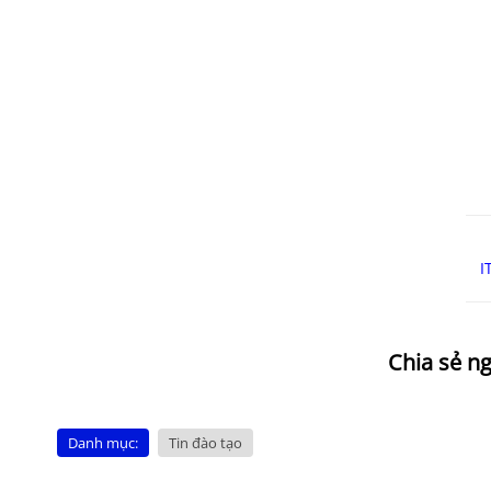
I
Danh mục:
Tin đào tạo