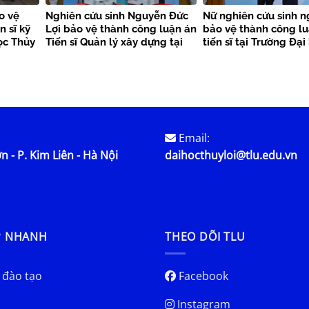
o vệ
Nghiên cứu sinh Nguyễn Đức
Nữ nghiên cứu sinh n
n sĩ kỹ
Lợi bảo vệ thành công luận án
bảo vệ thành công l
ọc Thủy
Tiến sĩ Quản lý xây dựng tại
tiến sĩ tại Trường Đạ
Trường Đại học Thủy lợi
lợi
Email:
n - P. Kim Liên - Hà Nội
daihocthuyloi@tlu.edu.vn
P NHANH
THEO DÕI TLU
 đào tạo
Facebook
Instagram