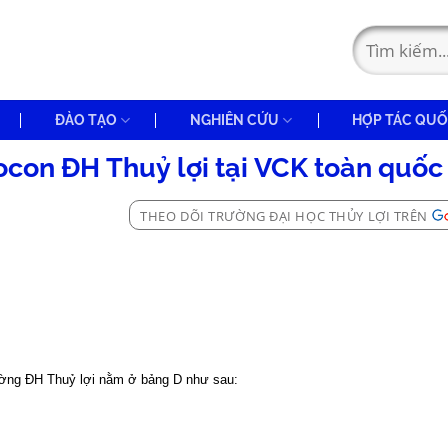
ĐÀO TẠO
NGHIÊN CỨU
HỢP TÁC QUỐ
ocon ĐH Thuỷ lợi tại VCK toàn quốc
THEO DÕI TRƯỜNG ĐẠI HỌC THỦY LỢI TRÊN
ờng ĐH Thuỷ lợi nằm ở bảng D như sau: