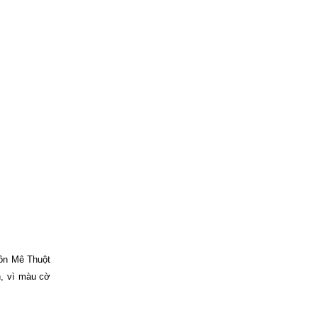
uôn Mê Thuột
n, vì màu cờ