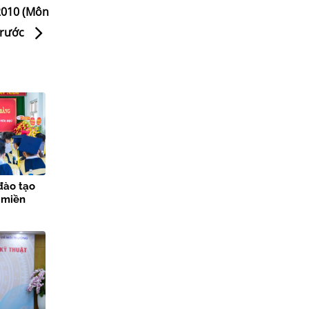
 2010 (Môn
 trước
đào tạo
 miền