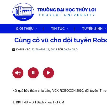
Bỏ
qua
nội
dung
GIỚI THIỆU
TIN TỨC
TUYỂN SINH
Cùng cổ vũ cho đội tuyển Rob
ĐĂNG VÀO
12 THÁNG 12, 2011
BỞI
DATA OLD
Kết quả bốc thăm chia bảng VCK ROBOCON 2010, đội tuyển IT trư
1. BKIT 4U – ĐH Bách khoa TP.HCM