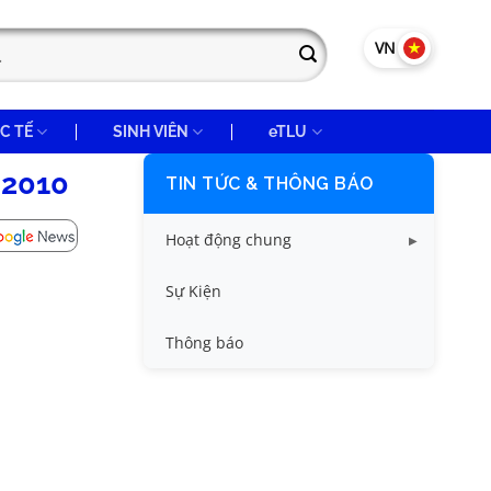
VN
EN
C TẾ
SINH VIÊN
eTLU
 2010
TIN TỨC & THÔNG BÁO
Hoạt động chung
Tin công tác sinh viên
Sự Kiện
Tin đào tạo
Thông báo
Tin KHCN và HTQT
Tin tức chung