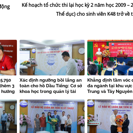
Kế hoạch tổ chức thi lại học kỳ 2 năm học 2009 –
 động
Thể dục) cho sinh viên K48 trở về
 5.750
Xác định ngưỡng bồi lắng an
Khẳng định tầm vóc 
 thêm 3
toàn cho hồ Dầu Tiếng: Cơ sở
đa ngành tại khu vực
u hướng
khoa học trong quản lý tài
Trung và Tây Nguyên
nguyên nước bền vững