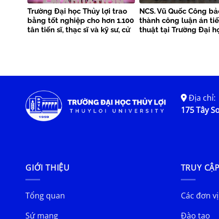
Trường Đại học Thủy lợi trao
NCS. Vũ Quốc Công bả
bằng tốt nghiệp cho hơn 1.100
thành công luận án tiế
tân tiến sĩ, thạc sĩ và kỹ sư, cử
thuật tại Trường Đại h
nhân
lợi
Địa chỉ:
175 Tây Sơ
GIỚI THIỆU
TRUY CẬ
Tổng quan
Các đơn vị
Sứ mạng
Đào tạo