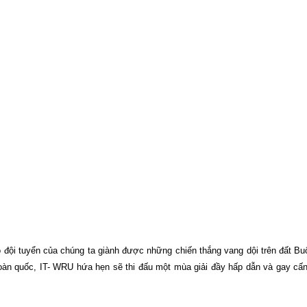
o đội tuyển của chúng ta giành được những chiến thắng vang dội trên đất B
 toàn quốc, IT- WRU hứa hẹn sẽ thi đấu một mùa giải đầy hấp dẫn và gay cấ