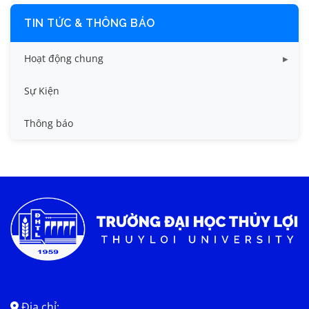
TIN TỨC & THÔNG BÁO
Hoạt động chung
Tin công tác sinh viên
Sự Kiện
Tin đào tạo
Thông báo
Tin KHCN và HTQT
Tin tức chung
Địa chỉ: