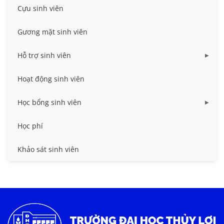
Cựu sinh viên
Gương mặt sinh viên
Hỗ trợ sinh viên
Miễn giảm học phí
Hoạt động sinh viên
Nhà ở
Học bổng sinh viên
Quy trình - Biểu mẫu
HB khuyến khích học tập
Học phí
Sổ tay sinh viên
HB Lê Văn Kiểm và gia đình
Khảo sát sinh viên
Trợ cấp xã hội
Việc làm