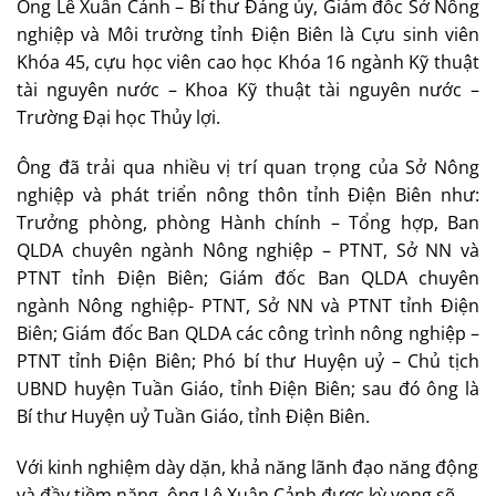
Ông Lê Xuân Cảnh – Bí thư Đảng ủy, Giám đốc Sở Nông
nghiệp và Môi trường tỉnh Điện Biên là Cựu sinh viên
Khóa 45, cựu học viên cao học Khóa 16 ngành Kỹ thuật
tài nguyên nước – Khoa Kỹ thuật tài nguyên nước –
Trường Đại học Thủy lợi.
Ông đã trải qua nhiều vị trí quan trọng của Sở Nông
nghiệp và phát triển nông thôn tỉnh Điện Biên như:
Trưởng phòng, phòng Hành chính – Tổng hợp, Ban
QLDA chuyên ngành Nông nghiệp – PTNT, Sở NN và
PTNT tỉnh Điện Biên; Giám đốc Ban QLDA chuyên
ngành Nông nghiệp- PTNT, Sở NN và PTNT tỉnh Điện
Biên; Giám đốc Ban QLDA các công trình nông nghiệp –
PTNT tỉnh Điện Biên; Phó bí thư Huyện uỷ – Chủ tịch
UBND huyện Tuần Giáo, tỉnh Điện Biên; sau đó ông là
Bí thư Huyện uỷ Tuần Giáo, tỉnh Điện Biên.
Với kinh nghiệm dày dặn, khả năng lãnh đạo năng động
và đầy tiềm năng, ông Lê Xuân Cảnh được kỳ vọng sẽ