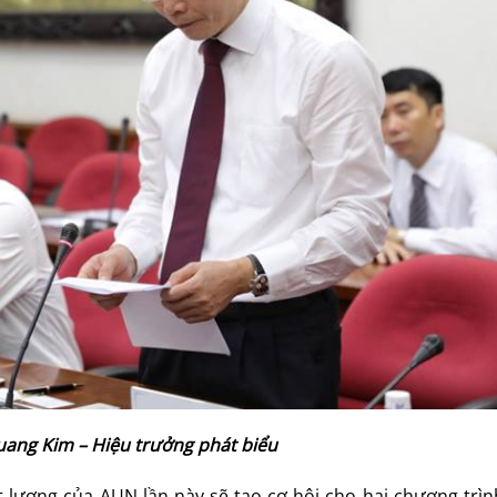
ang Kim – Hiệu trưởng phát biểu
t lượng của AUN lần này sẽ tạo cơ hội cho hai chương trìn