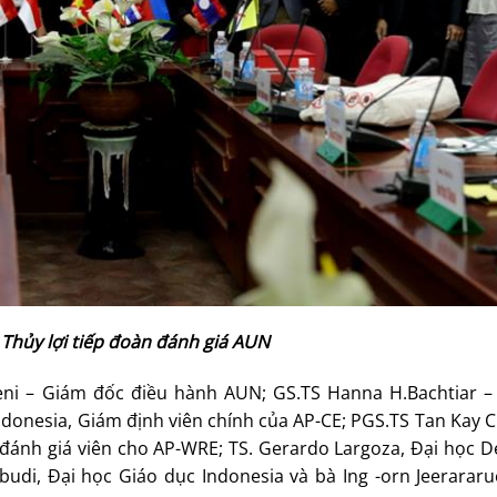
Thủy lợi tiếp đoàn đánh giá AUN
ni – Giám đốc điều hành AUN; GS.TS Hanna H.Bachtiar – 
donesia, Giám định viên chính của AP-CE; PGS.TS Tan Kay 
ánh giá viên cho AP-WRE; TS. Gerardo Largoza, Đại học De
abudi, Đại học Giáo dục Indonesia và bà Ing -orn Jeerarar