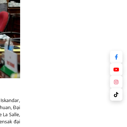
Iskandar,
Chuan, Đại
 La Salle,
uensak đại