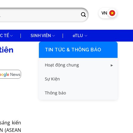
VN
EN
C TẾ
SINH VIÊN
eTLU
tiên
TIN TỨC & THÔNG BÁO
Hoạt động chung
Tin công tác sinh viên
Sự Kiện
Tin đào tạo
Thông báo
Tin KHCN và HTQT
Tin tức chung
sáng kiến
AN (ASEAN