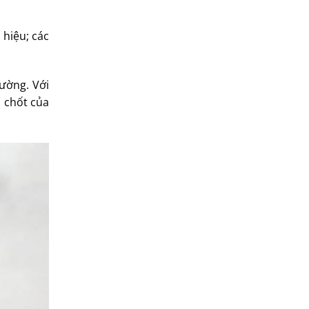
 hiệu; các
rường. Với
n chốt của