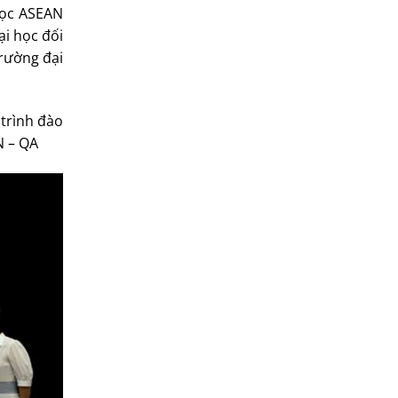
 học ASEAN
ại học đối
trường đại
 trình đào
N – QA