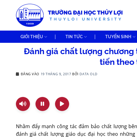
Bỏ
qua
nội
dung
GIỚI THIỆU
TIN TỨC
TUYỂN SINH
Đánh giá chất lượng chương t
tiến the
ĐĂNG VÀO
19 THÁNG 9, 2017
BỞI
DATA OLD
Nhằm đẩy mạnh công tác đảm bảo chất lượng bên t
đánh giá chất lượng giáo dục đại học theo nhữn