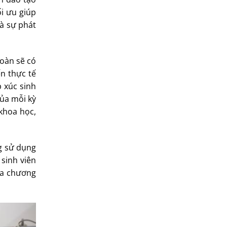
i ưu giúp
và sự phát
đoàn sẽ có
n thực tế
 xúc sinh
của mỗi kỳ
khoa học,
ng sử dụng
 sinh viên
ủa chương