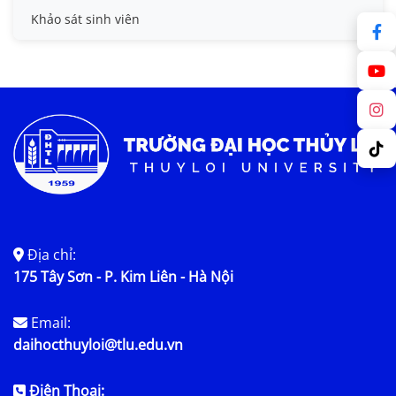
Sổ tay sinh viên
HB Lê Văn Kiểm và gia đình
Khảo sát sinh viên
Trợ cấp xã hội
Việc làm
Địa chỉ:
175 Tây Sơn - P. Kim Liên - Hà Nội
Email:
daihocthuyloi@tlu.edu.vn
Điện Thoại: