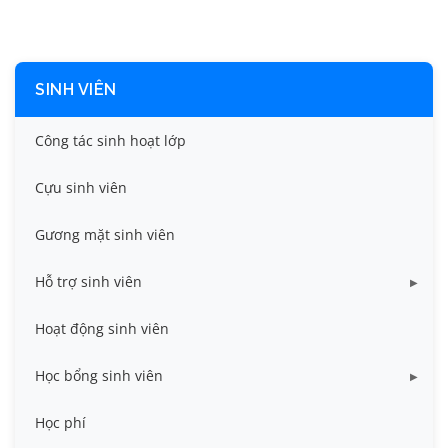
SINH VIÊN
Công tác sinh hoạt lớp
Cựu sinh viên
Gương mặt sinh viên
Hỗ trợ sinh viên
Miễn giảm học phí
Hoạt động sinh viên
Nhà ở
Học bổng sinh viên
Quy trình - Biểu mẫu
HB khuyến khích học tập
Học phí