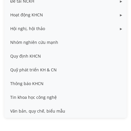
Đề tài NCKH
Dữ liệu Đề tài cấp Bộ
Hoạt động KHCN
Dữ liệu Đề tài cấp Cơ sở
Công bố khoa học
Hội nghị, hội thảo
Đề tài cấp Bộ, Thành phố
Hội nghị khoa học thường niên
Nhóm nghiên cứu mạnh
Đề tài cấp cơ sở
Hội nghị Khoa học sinh viên
Quy định KHCN
Đề tài cấp Nhà nước, Quỹ Nafosted, Nghị định thư
Hội nghị quốc tế và hội nghị khác
Quỹ phát triển KH & CN
Sở hữu trí tuệ
Thông báo KHCN
Thông tin ứng viên GS/PGS
Tin khoa học công nghệ
Tiêu chuẩn, quy chuẩn
Văn bản, quy chế, biểu mẫu