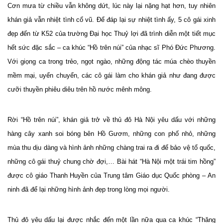
Cơn mưa từ chiều vẫn không dứt, lúc này lại nặng hạt hơn, tuy nhiên
khán giả vẫn nhiệt tình cổ vũ. Để đáp lại sự nhiệt tình ấy, 5 cô gái xinh
đẹp đến từ K52 của trường Đại học Thuỷ lợi đã trình diễn một tiết mục
hết sức đặc sắc – ca khúc “Hồ trên núi” của nhạc sĩ Phó Đức Phương.
Với giọng ca trong trẻo, ngọt ngào, những động tác múa chèo thuyền
mềm mại, uyển chuyển, các cô gái làm cho khán giả như đang được
cưỡi thuyền
phiêu diêu trên hồ nước mênh mông.
Rời “Hồ trên núi”, khán giả trở về thủ đô Hà Nội yêu dấu với những
hàng cây xanh soi bóng bên Hồ Gươm, những con phố nhỏ, những
mùa thu dịu dàng và hình ảnh những chàng trai ra đi để bảo vệ tổ quốc,
những cô gái thuỷ chung chờ đợi,… Bài hát “Hà Nội một trái tim hồng”
được cô giáo Thanh Huyền của Trung tâm Giáo dục Quốc phòng – An
ninh đã để lại những hình ảnh đẹp trong lòng mọi người.
Thủ đô yêu dấu lại được nhắc đến một lần nữa qua ca khúc “Thăng