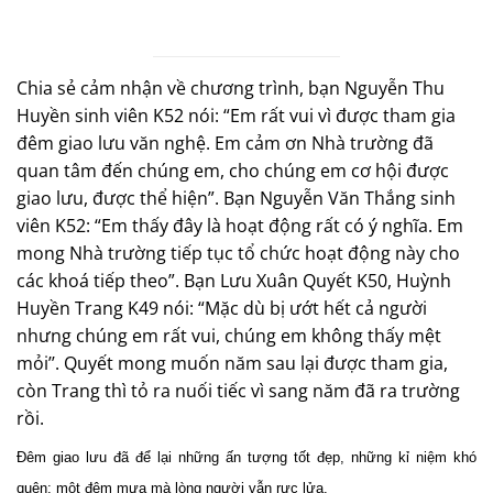
Chia sẻ cảm nhận về chương trình, bạn Nguyễn Thu
Huyền sinh viên K52 nói: “Em rất vui vì được tham gia
đêm giao lưu văn nghệ. Em cảm ơn Nhà trường đã
quan tâm đến chúng em, cho chúng em cơ hội được
giao lưu, được thể hiện”. Bạn Nguyễn Văn Thắng sinh
viên K52: “Em thấy đây là hoạt động rất có ý nghĩa. Em
mong Nhà trường tiếp tục tổ chức hoạt động này cho
các khoá tiếp theo”. Bạn Lưu Xuân Quyết K50, Huỳnh
Huyền Trang K49 nói: “Mặc dù bị ướt hết cả người
nhưng chúng em rất vui, chúng em không thấy mệt
mỏi’’. Quyết mong muốn năm sau lại được tham gia,
còn Trang thì tỏ ra nuối tiếc vì sang năm đã ra trường
rồi.
Đêm giao lưu đã để lại những ấn tượng tốt đẹp, những kỉ niệm khó
quên: một đêm mưa mà lòng người vẫn rực lửa.