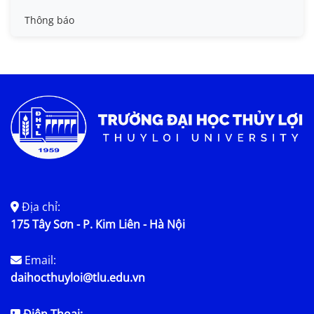
Tin đào tạo
Thông báo
Tin KHCN và HTQT
Tin tức chung
Địa chỉ:
175 Tây Sơn - P. Kim Liên - Hà Nội
Email:
daihocthuyloi@tlu.edu.vn