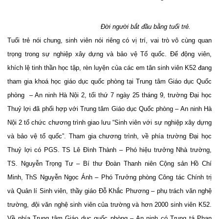
Đời người bắt đầu bằng tuổi trẻ.
Tuổi trẻ nói chung, sinh viên nói riêng có vị trí, vai trò vô cùng quan
trọng trong sự nghiệp xây dựng và bảo vệ Tổ quốc. Để động viên,
khích lệ tinh thần học tập, rèn luyện của các em tân sinh viên K52 đang
tham gia khoá học giáo dục quốc phòng tại Trung tâm Giáo dục Quốc
phòng
– An ninh Hà Nội 2, tối thứ 7 ngày 25 tháng 9, trường Đại học
Thuỷ lợi đã phối hợp với Trung tâm Giáo dục Quốc phòng – An ninh Hà
Nội 2 tổ chức chương trình giao lưu “Sinh viên với sự nghiệp xây dựng
và bảo vệ tổ quốc”. Tham gia chương trình, về phía trường Đại học
Thuỷ lợi có PGS. TS Lê Đình Thành – Phó hiệu trưởng Nhà trường,
TS. Nguyễn Trọng Tư – Bí thư Đoàn Thanh niên Cộng sản Hồ Chí
Minh, ThS Nguyễn Ngọc Ánh – Phó Trưởng phòng Công tác Chính trị
và Quản lí Sinh viên, thầy giáo Đỗ Khắc Phương – phụ trách văn nghệ
trường, đội văn nghệ sinh viên của trường và hơn 2000 sinh viên K52.
Về phía Trung tâm Giáo dục quốc phòng – An ninh có Trung tá Phan