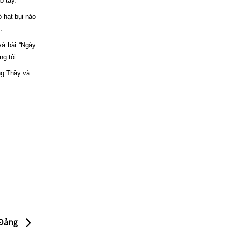
o tay.
 hạt bụi nào
.
và bài “Ngày
g tôi.
ng Thầy và
 Đảng