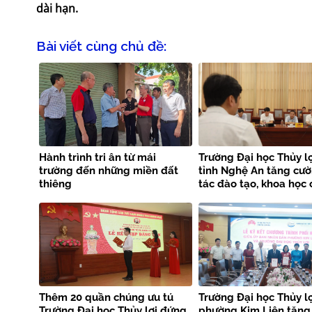
dài hạn.
Bài viết cùng chủ đề:
Hành trình tri ân từ mái
Trường Đại học Thủy lợ
trường đến những miền đất
tỉnh Nghệ An tăng cư
thiêng
tác đào tạo, khoa học
nghệ và phòng chống 
tai
Thêm 20 quần chúng ưu tú
Trường Đại học Thủy lợ
Trường Đại học Thủy lợi đứng
phường Kim Liên tăng