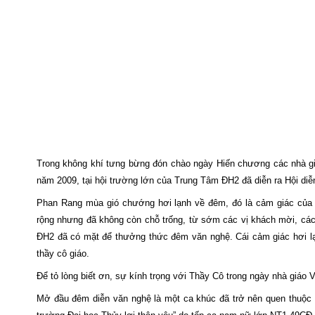
Trong không khí tưng bừng đón chào ngày Hiến chương các nhà giáo Vi
năm 2009, tại hội trường lớn của Trung Tâm ĐH2 đã diễn ra Hội di
Phan Rang mùa gió chướng hơi lạnh về đêm, đó là cảm giác của tô
rộng nhưng đã không còn chỗ trống, từ sớm các vị khách mời, các
ĐH2 đã có mặt để thưởng thức đêm văn nghệ. Cái cảm giác hơi lạnh
thầy cô giáo.
Để tỏ lòng biết ơn, sự kính trọng với Thầy Cô trong ngày nhà giáo 
Mở đầu đêm diễn văn nghệ là một ca khúc đã trở nên quen thuộc 