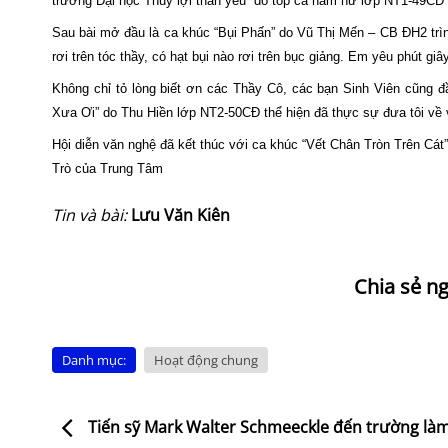
trường Đại học Thủy lợi thân yêu” do tốp ca nam nữ lớp NT1-49CĐ 
Sau bài mở đầu là ca khúc “Bụi Phấn” do Vũ Thị Mến – CB ĐH2 trình
rơi trên tóc thầy, có hạt bụi nào rơi trên bục giảng. Em yêu phút
Không chỉ tỏ lòng biết ơn các Thầy Cô, các bạn Sinh Viên cũng đ
Xưa Ơi” do Thu Hiền lớp NT2-50CĐ thể hiện đã thực sự đưa tôi về v
Hội diễn văn nghệ đã kết thúc với ca khúc “Vết Chân Tròn Trên Cát
Trò của Trung Tâm
Tin và bài:
Lưu Văn Kiên
Danh mục:
Hoạt động chung
Tiến sỹ Mark Walter Schmeeckle đến trường làm