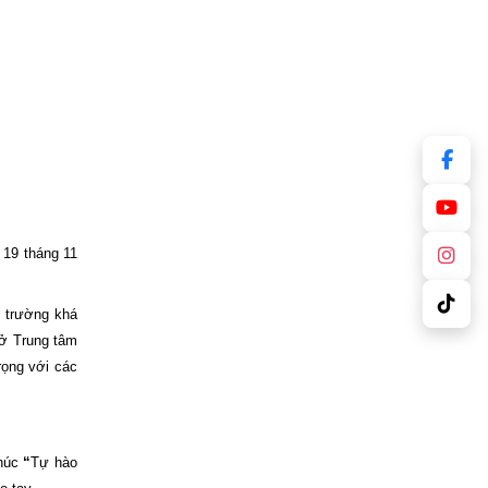
i 19 tháng 11
i trường khá
 ở Trung tâm
rọng với các
khúc
“
Tự hào