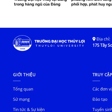
trong hàng ngũ của Đảng
phối hợp, phát huy ng
phục vụ cộng đồng
Địa chỉ:
175 Tây Sơ
GIỚI THIỆU
TRUY CẬ
Tổng quan
Các đơn vị
Sứ mạng
Đào tạo
Tin tức & Sự kiện
Tuyển sin