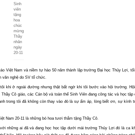
Sinh
viên
tặng
hoa
chúc
mừng
Thầy
nhân
ngày
20-11
ệt Nam và niềm tự hào 50 năm thành lập trường Đại học Thủy Lợi, tố
ễn văn nghệ do SV tổ chức.
i khi ở ngoài đường nhưng thật bất ngờ khi tôi bước vào hội trường. Hộ
 Thầy Cô giáo, các Cán bộ và toàn thể Sinh Viên đang công tác và học tập
 trong tôi đã không còn thay vào đó là sự ấm áp, lòng biết ơn, sự kính t
Việt
Nam
20-11 là những bó hoa tươi thắm tặng Thầy Cô.
với những ai đã và đang học học tập dưới mái trường Thủy Lợi đó là ca 