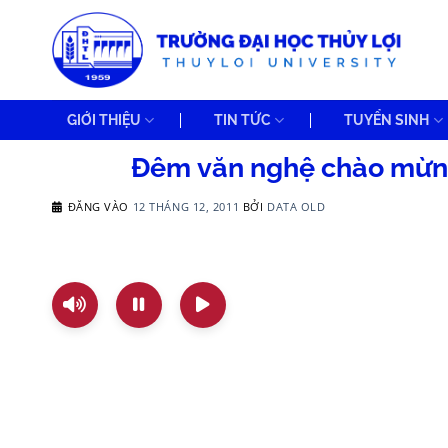
Bỏ
qua
nội
dung
GIỚI THIỆU
TIN TỨC
TUYỂN SINH
Đêm văn nghệ chào mừng
ĐĂNG VÀO
12 THÁNG 12, 2011
BỞI
DATA OLD