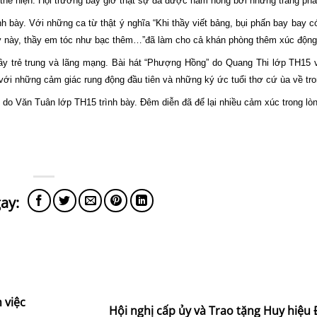
thể hiện. Hội trường bây giờ thật sự đã được hâm nóng bởi những tràng phá
 bày. Với những ca từ thật ý nghĩa “Khi thầy viết bảng, bụi phấn bay bay có
 giây này, thầy em tóc như bạc thêm…”đã làm cho cả khán phòng thêm xúc động
ầy trẻ trung và lãng mạng. Bài hát “Phượng Hồng” do Quang Thi lớp TH15 
ới những cảm giác rung động đầu tiên và những ký ức tuổi thơ cứ ùa về tron
” do Văn Tuân lớp TH15 trình bày. Đêm diễn đã để lại nhiều cảm xúc trong lò
 việc
Hội nghị cấp ủy và Trao tặng Huy hiệu