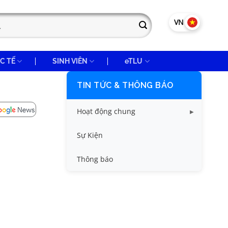
VN
EN
C TẾ
SINH VIÊN
eTLU
TIN TỨC & THÔNG BÁO
Hoạt động chung
Tin công tác sinh viên
Sự Kiện
Tin đào tạo
Thông báo
Tin KHCN và HTQT
Tin tức chung