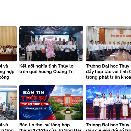
i và
Kết nối nghĩa tình Thủy lợi
Trường Đại học Thủy 
ờng hợp
trên quê hương Quảng Trị
đẩy hợp tác với tỉnh 
 công
trong phát triển khoa
thiên
công nghệ và chuyển
i và
Bản tin thời sự tổng hợp
Trường Đại học Thủy 
 cường
tháng 7/2026 của Trường Đại
đẩy chuyển đổi số tr