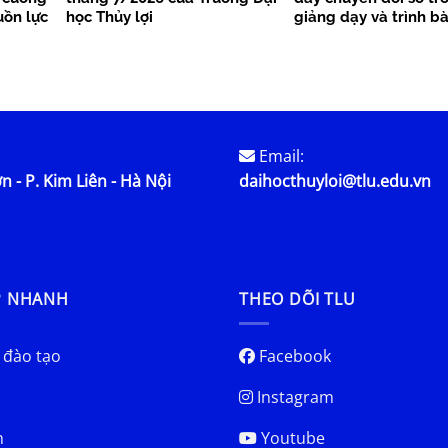
uồn lực
học Thủy lợi
giảng dạy và trình b
học
Email:
n - P. Kim Liên - Hà Nội
daihocthuyloi@tlu.edu.vn
P NHANH
THEO DÕI TLU
 đào tạo
Facebook
Instagram
h
Youtube