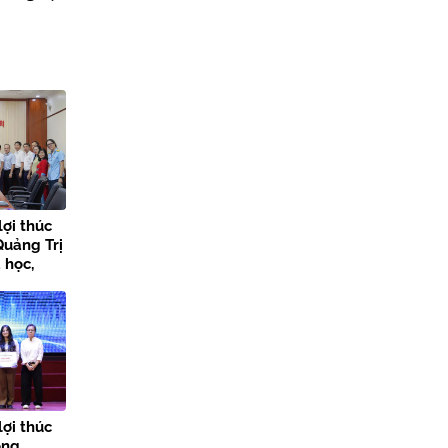
lợi thúc
Quảng Trị
 học,
 đổi số
lợi thúc
ong