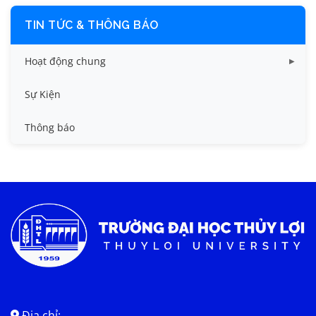
TIN TỨC & THÔNG BÁO
Hoạt động chung
Tin công tác sinh viên
Sự Kiện
Tin đào tạo
Thông báo
Tin KHCN và HTQT
Tin tức chung
Địa chỉ: