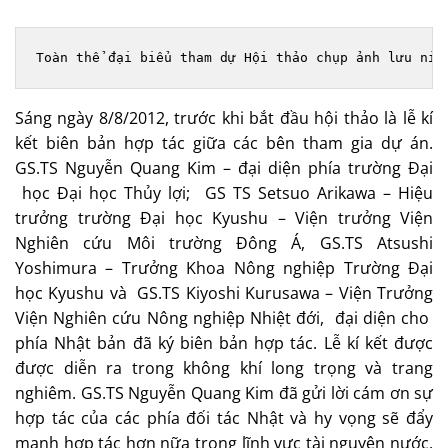
Toàn thể đại biểu tham dự Hội thảo chụp ảnh lưu niệ
Sáng ngày 8/8/2012, trước khi bắt đầu hội thảo là lễ kí
kết biên bản hợp tác giữa các bên tham gia dự án.
GS.TS Nguyễn Quang Kim – đại diện phía trường Đại
học Đại học Thủy lợi; GS TS Setsuo Arikawa – Hiệu
trưởng trường Đại học Kyushu – Viện trưởng Viện
Nghiên cứu Môi trường Đông Á, GS.TS Atsushi
Yoshimura – Trưởng Khoa Nông nghiệp Trường Đại
học Kyushu và GS.TS Kiyoshi Kurusawa – Viện Trưởng
Viện Nghiên cứu Nông nghiệp Nhiệt đới, đại diện cho
phía Nhật bản đã ký biên bản hợp tác. Lễ kí kết được
được diễn ra trong không khí long trọng và trang
nghiêm. GS.TS Nguyễn Quang Kim đã gửi lời cám ơn sự
hợp tác của các phía đối tác Nhật và hy vọng sẽ đẩy
mạnh hợp tác hơn nữa trong lĩnh vực tài nguyên nước,