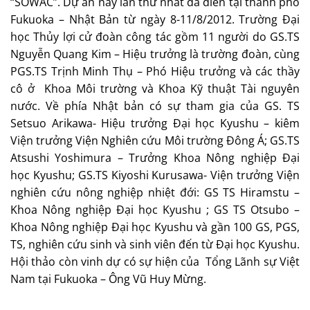
“SOWAC”. Dự án này lần thứ nhất đã diễn tại thành phố
Fukuoka – Nhật Bản từ ngày 8-11/8/2012. Trường Đại
học Thủy lợi cử đoàn công tác gồm 11 người do GS.TS
Nguyễn Quang Kim – Hiệu trưởng là trường đoàn, cùng
PGS.TS Trịnh Minh Thụ – Phó Hiệu trưởng và các thầy
cô ở Khoa Môi trường và Khoa Kỹ thuật Tài nguyên
nước. Về phía Nhật bản có sự tham gia của GS. TS
Setsuo Arikawa- Hiệu trưởng Đại học Kyushu – kiêm
Viện trưởng Viện Nghiên cứu Môi trường Đông Á; GS.TS
Atsushi Yoshimura – Trưởng Khoa Nông nghiệp Đại
học Kyushu; GS.TS Kiyoshi Kurusawa- Viện trưởng Viện
nghiên cứu nông nghiệp nhiệt đới: GS TS Hiramstu –
Khoa Nông nghiệp Đại học Kyushu ; GS TS Otsubo –
Khoa Nông nghiệp Đại học Kyushu và gần 100 GS, PGS,
TS, nghiên cứu sinh và sinh viên đến từ Đại học Kyushu.
Hội thảo còn vinh dự có sự hiện của Tổng Lãnh sự Việt
Nam tại Fukuoka – Ông Vũ Huy Mừng.