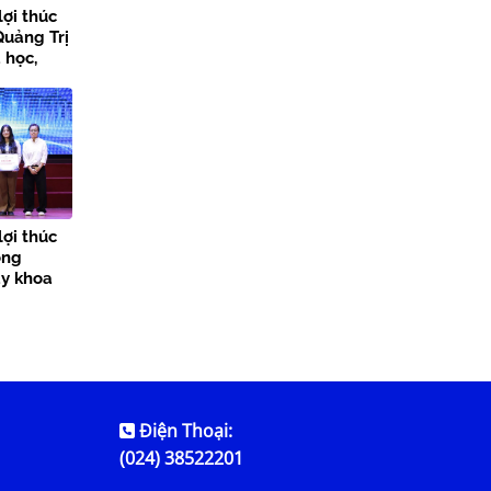
lợi thúc
Quảng Trị
 học,
 đổi số
lợi thúc
ong
ày khoa
Điện Thoại:
(024) 38522201