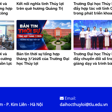
i và
Kết nối nghĩa tình Thủy lợi
Trường Đại học Thủy 
ờng hợp
trên quê hương Quảng Trị
đẩy hợp tác với tỉnh 
 công
trong phát triển khoa
thiên
công nghệ và chuyển
i và
Bản tin thời sự tổng hợp
Trường Đại học Thủy 
 cường
tháng 7/2026 của Trường Đại
đẩy chuyển đổi số tr
uồn lực
học Thủy lợi
giảng dạy và trình b
học
Email:
n - P. Kim Liên - Hà Nội
daihocthuyloi@tlu.edu.vn