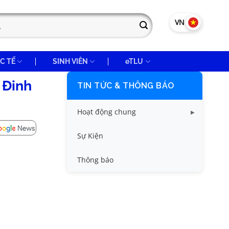
VN
EN
C TẾ
SINH VIÊN
eTLU
 Đinh
TIN TỨC & THÔNG BÁO
Hoạt động chung
Tin công tác sinh viên
Sự Kiện
Tin đào tạo
Thông báo
Tin KHCN và HTQT
Tin tức chung