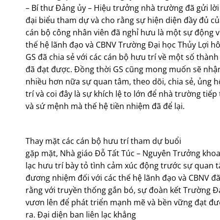
– Bí thư Đảng ủy – Hiệu trưởng nhà trường đã gửi l
đại biểu tham dự và cho rằng sự hiện diện đầy đủ c
cán bộ công nhân viên đã nghỉ hưu là một sự động viê
thế hệ lãnh đạo và CBNV Trường Đại học Thủy Lợi h
GS đã chia sẻ với các cán bộ hưu trí về một số thành
đã đạt được. Đồng thời GS cũng mong muốn sẽ nhậ
nhiều hơn nữa sự quan tâm, theo dõi, chia sẻ, ủng 
trí và coi đây là sự khích lệ to lớn để nhà trường tiế
và sứ mệnh mà thế hệ tiền nhiệm đã để lại.
Thay mặt các cán bộ hưu trí tham dự buổi
gặp mặt, Nhà giáo Đỗ Tất Túc – Nguyên Trưởng khoa 
lạc hưu trí bày tỏ tình cảm xúc động trước sự quan
đương nhiệm đối với các thế hệ lãnh đạo và CBNV đã
rằng với truyền thống gắn bó, sự đoàn kết Trường Đ
vươn lên để phát triển mạnh mẽ và bền vững đạt đ
ra. Đại diện ban liên lạc khẳng