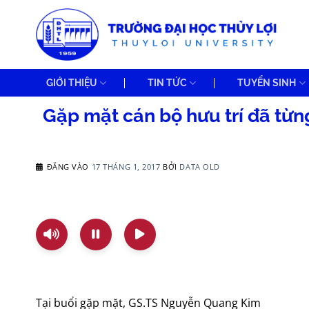
Bỏ
qua
nội
dung
GIỚI THIỆU
TIN TỨC
TUYỂN SINH
Gặp mặt cán bộ hưu trí đã từn
ĐĂNG VÀO
17 THÁNG 1, 2017
BỞI
DATA OLD
Tại buổi gặp mặt, GS.TS Nguyễn Quang Kim